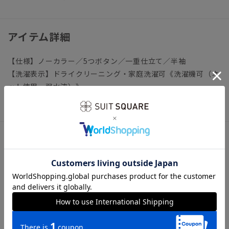
アイテム詳細
【仕様】ノーカラー／5つボタン／一重仕立て／半袖
【洗濯表示】ドライクリーニング・家庭洗濯可《洗濯機可（ネ
ット使用・弱水流）》
ウォッシャブル商品のお取扱いについて
サイズ詳細
モデル：168cm B80cm W59cm H87cm
着用サイズ：38
【36】着丈47.0cm バスト107.5cm 肩幅30.5cm 袖丈
33.3cm
【38】着丈47.7cm バスト110.5cm 肩幅31.5cm 袖丈