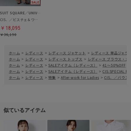
SUIT SQUARE／UNIVERSAL LANGUAGE／WHITE
CIS．／ビスチェ＆ワイドパンツ
￥18,095
￥36,190
ホーム
>
レディース
>
レディース ジャケット
>
レディース 単品ジャケ
ホーム
>
レディース
>
レディース トップス
>
レディース ブラウス・カ
ホーム
>
レディース
>
SALEアイテム（レディース）
>
41～50%OFF
>
ホーム
>
レディース
>
SALEアイテム（レディース）
>
CIS.SPECIAL P
ホーム
>
レディース
>
特集
>
After-work for Ladies
>
CIS．／バウ