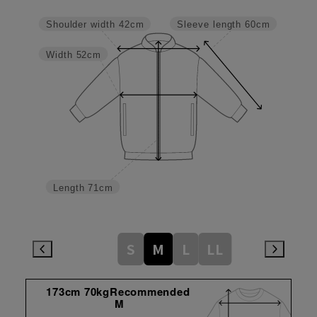
Sleeve length
60cm
Shoulder width
42cm
Width
52cm
Length
71cm
S
M
L
LL
173cm 70kgRecommended
M