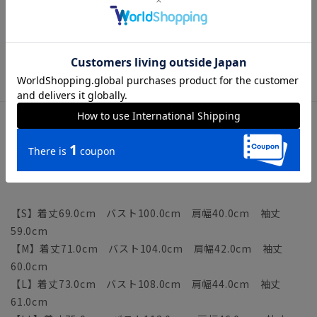
アイテム詳細
【仕様】シングルブレスト／2つボタン／一重仕立て／筒袖
【洗濯表示】洗濯機可（ネット使用・弱水流）
サイズ詳細
モデル：183cm B96cm W71cm H92cm
着用サイズ：L
【S】着丈69.0cm バスト100.0cm 肩幅40.0cm 袖丈
59.0cm
【M】着丈71.0cm バスト104.0cm 肩幅42.0cm 袖丈
60.0cm
【L】着丈73.0cm バスト108.0cm 肩幅44.0cm 袖丈
61.0cm