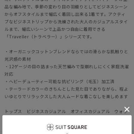
品な編み地で、季節の変わり目の羽織りとしてビジネスシーン
からオフスタイルまで幅広く着回し出来る1着です。アクティ
ブなビジネストリップから洗練された大人のカジュアルスタイ
ルまで、幅広いシーンで上品かつ自由に着用できる
「Traveller（トラベラー）」シリーズです。
・オーガニックコットンブレンドならではの滑らかな肌触りと
光沢感の素材
・12ゲージの目の詰まった天竺編みで型崩れしにくく家庭洗濯
対応
・ヘビーデューティー可能な抗ピリング（毛玉）加工済
・テーラードカラーのきちんとした見た目でありながら、程よ
いゆとりでリラックスした大人ムードな着こなしを楽しめます
トップス ビジネスカジュアル オフィスカジュアル ウォッ
シャブル