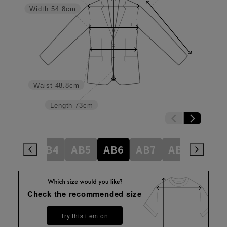
Width
54.8cm
Waist
48.8cm
Length
73cm
AB3
AB4
AB5
AB6
AB7
AB8
AB9
Check the recommended size
Try this item on