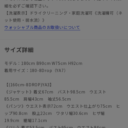
細を必ずご確認下さい。
【洗濯表示】ドライクリーニング・家庭洗濯可《洗濯機可（ネ
ット使用・弱水流）》
ウォッシャブル商品のお取扱いについて
サイズ詳細
モデル：180cm B90cm W75cm H92cm
着用サイズ：180-8Drop（YA7）
【(160cm-8DROP)YA3】
《ジャケット》着丈67cm バスト98.5cm ウエスト
85.5cm 肩幅43cm 袖丈56.5cm
《パンツ》ウエスト表示72cm ウエスト仕上がり75cm ヒ
ップ90.8cm 股上22cm ワタリ幅30.6cm ヒザ幅
19.9cm 裾幅17.1cm
《ジレ》着丈53.5cm バスト95cm ウエスト84cm