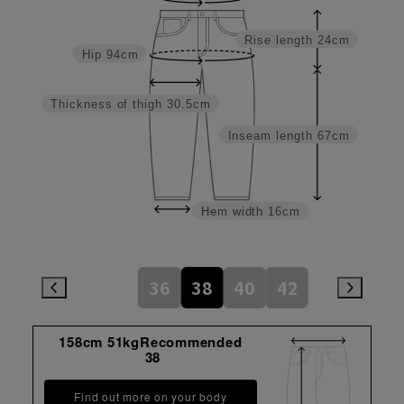
Rise length
24cm
Hip
94cm
Thickness of thigh
30.5cm
Inseam length
67cm
Hem width
16cm
36
38
40
42
158cm 51kgRecommended
38
Find out more on your body