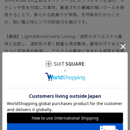
トレッチ性を付加した素材。厳選された繊維の細いウールを使
用することで、柔らかな肌触りが実現。天然素材だからこそ
の、軽い着心地とシワの回復力も魅力です。
【機能】Light&Breathable Lining／通常のポリエステル裏
地と比較し、通気性が良く軽量な清涼裏地。裏地が汗でまとわ
りつく不快感を軽減し、さらさらの裏地に包まれる感覚を体感
して頂けます。
レディーススーツ ビジネス スラックス くるぶし丈 アン
クル丈 9分丈 ストレッチ 清涼
アイテム詳細
＊セット着用可（ジャケット、ワイドパンツは別売りとなりま
す。）