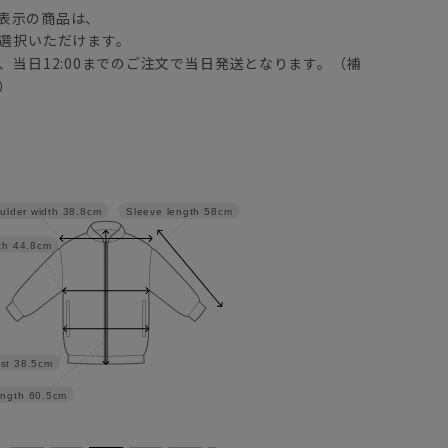
表示の商品は、
選択いただけます。
、当日12:00までのご注文で当日発送となります。（補
）
Sleeve length
58cm
ulder width
38.8cm
th
44.8cm
st
38.5cm
ngth
60.5cm