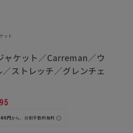
ャケット
ジャケット／Carreman／ウ
ル／ストレッチ／グレンチェ
95
565円
から。分割手数料無料