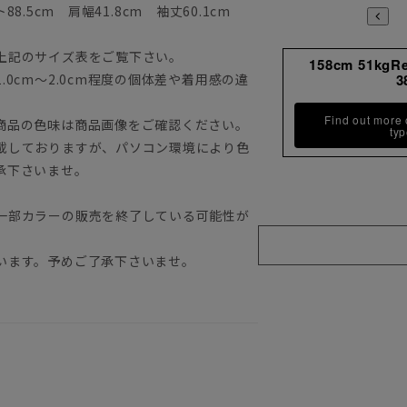
88.5cm 肩幅41.8cm 袖丈60.1cm
上記のサイズ表をご覧下さい。
158cm 51kgR
0cm～2.0cm程度の個体差や着用感の違
3
Find out more
商品の色味は商品画像をご確認ください。
ty
載しておりますが、パソコン環境により色
承下さいませ。
一部カラーの販売を終了している可能性が
います。予めご了承下さいませ。