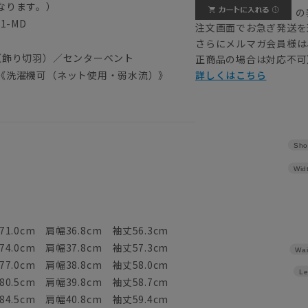
なります。）
の
1-MD
注文画面でお急ぎ発送を
さらにメルマガ会員様は
（飾り切羽）／センターベント
正商品の場合は対応不可
《洗濯機可（ネット使用・弱水流）》
詳しくはこちら
Sho
Wid
1.0cm 肩幅36.8cm 袖丈56.3cm
4.0cm 肩幅37.8cm 袖丈57.3cm
Wai
7.0cm 肩幅38.8cm 袖丈58.0cm
Le
0.5cm 肩幅39.8cm 袖丈58.7cm
4.5cm 肩幅40.8cm 袖丈59.4cm