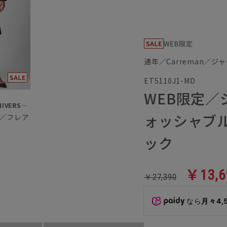
通年／Carreman／ジ
ET5110J1-MD
WEB限定／
SUIT SQUARE／UNIVERSAL LANGUAGE／WHITE
ォッシャブ
an／フレアスカート
ック
￥13,6
￥27,390
なら
月々4,