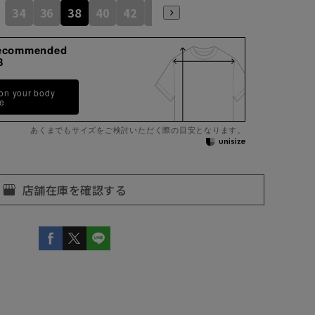
34
36
38
40
42
44
ecommended
8
 on your body
pe
あくまでもサイズをご検討いただく際の目安となります。