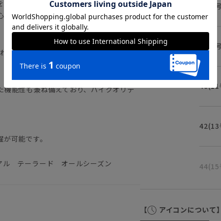
を強調します。従来よりウエストのゆとり
36(7
心地の良さを向上しています。
）
ネイビー
38(9
にわたり培ってきた専門知識をもとに、様々
、ポリエステル×レーヨン素材。ストレッ
40(1
た機能性も兼ね備えており、ハイクオリテ
42(1
濯が可能です。
アル テーラード オールシーズン
44(1
【
アイコンについて