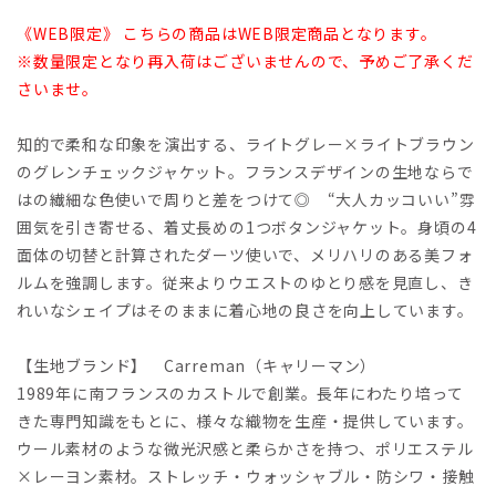
《WEB限定》 こちらの商品はWEB限定商品となります。
※数量限定となり再入荷はございませんので、予めご了承くだ
さいませ。
知的で柔和な印象を演出する、ライトグレー×ライトブラウン
のグレンチェックジャケット。フランスデザインの生地ならで
はの繊細な色使いで周りと差をつけて◎ “大人カッコいい”雰
囲気を引き寄せる、着丈長めの1つボタンジャケット。身頃の4
面体の切替と計算されたダーツ使いで、メリハリのある美フォ
ルムを強調します。従来よりウエストのゆとり感を見直し、き
れいなシェイプはそのままに着心地の良さを向上しています。
【生地ブランド】 Carreman（キャリーマン）
1989年に南フランスのカストルで創業。長年にわたり培って
きた専門知識をもとに、様々な織物を生産・提供しています。
ウール素材のような微光沢感と柔らかさを持つ、ポリエステル
×レーヨン素材。ストレッチ・ウォッシャブル・防シワ・接触