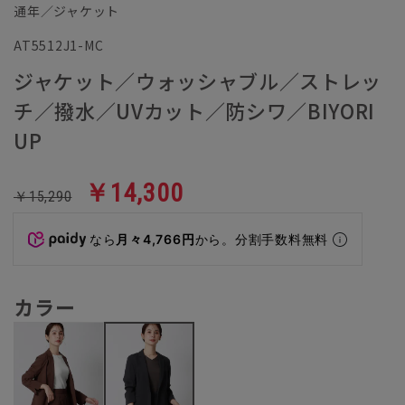
通年／ジャケット
AT5512J1-MC
ジャケット／ウォッシャブル／ストレッ
チ／撥水／UVカット／防シワ／BIYORI
UP
￥14,300
￥15,290
なら
月々4,766円
から。分割手数料無料
カラー