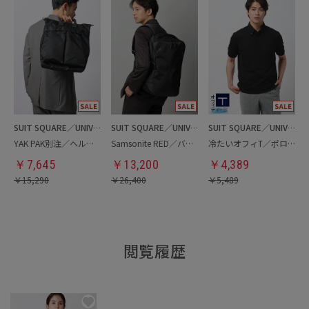
SUIT SQUARE／UNIVERSAL LANGUAGE
SUIT SQUARE／UNIVERSAL LANGUAGE
SUIT SQUARE／UNIVERSAL LANGUAGE
YAK PAK別注／ヘルメットバッグ
Samsonite RED／バックパック
冷たいオフィT／ポロシャツ
￥
7,645
￥
13,200
￥
4,389
￥
15,290
￥
26,400
￥
5,489
閲覧履歴