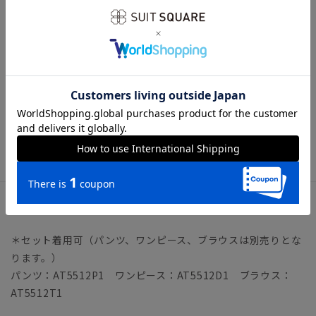
【生地】
"夏真っ盛り"の今すぐ着られる、軽くて極薄の生地。
撥水
、
UVカット
、
ストレッチ
、
ウォッシャブル
、
防シワ
の5つの機能
を備え、天候やシーンに左右されず快適な着用感が叶います。
長い夏にも飽きずに着られる秋カラーに、繊細なマイクロチェ
ック柄を施し表情を持たせました。
レディーススーツ ビジネス オフィスカジュアル オールシ
ーズン 日和 雨の日 テーラード
アイテム詳細
＊セット着用可（パンツ、ワンピース、ブラウスは別売りとな
ります。）
パンツ：AT5512P1 ワンピース：AT5512D1 ブラウス：
AT5512T1