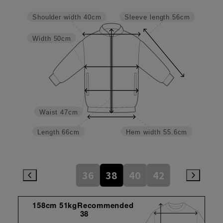
Sleeve length
56cm
Shoulder width
40cm
Width
50cm
Waist
47cm
Length
66cm
Hem width
55.6cm
36
38
40
42
158cm 51kgRecommended
38