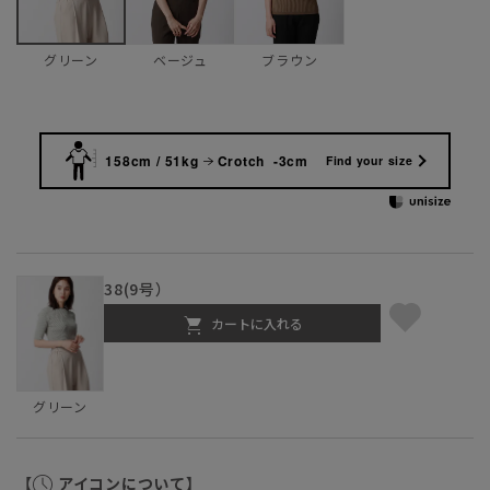
ベージュ
ブラウン
グリーン
158cm / 51kg
Crotch -3cm
Find your size
38(9号）
カートに入れる
グリーン
【
アイコンについて】