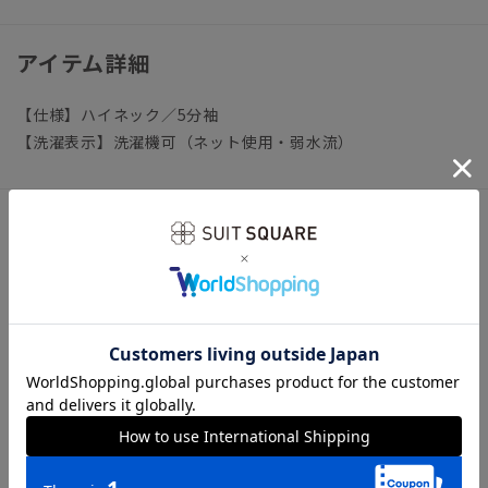
アイテム詳細
【仕様】ハイネック／5分袖
【洗濯表示】洗濯機可（ネット使用・弱水流）
サイズ詳細
モデル：167cm B79cm W58cm H87cm
着用サイズ：38
【38】着丈60.0cm バスト72.0cm 肩幅30.0cm 袖丈
25.0cm
※商品の仕上がりサイズ（出来上がり寸法）は上記のサイズ表
をご覧下さい。