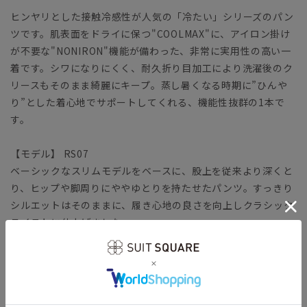
ヒンヤリとした接触冷感性が人気の「冷たい」シリーズのパン
ツです。肌表面をドライに保つ"COOLMAX"に、アイロン掛け
が不要な"NONIRON"機能が備わった、非常に実用性の高い一
着です。シワになりにくく、耐久折り目加工により洗濯後のク
リースもそのまま綺麗にキープ。蒸し暑くなる時期に”ひんや
り”とした着心地でサポートしてくれる、機能性抜群の1本で
す。
【モデル】 RS07
ベーシックなスリムモデルをベースに、股上を従来より深くと
り、ヒップや脚周りにややゆとりを持たせたパンツ。すっきり
シルエットはそのままに、履き心地の良さを向上しクラシック
テイストに仕上げました。
【生地】
上品さとカジュアルさを兼ね備えた、コットン×ポリエステル
のロイヤルオックス。一般的なオックスよりも細い糸を使用す