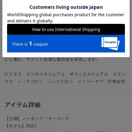
ることで、柔らかな肌触りと光沢感が映える生地です。
【機能】
ノンアイロン／洗濯後にシワが残らずアイロン掛け不要。手間
いらずでタイパも◎
ウォッシャブル／汚れてもご家庭で簡単にお洗濯が可能です。
COOL MAX（クールマックス）／綿の5倍のスピードで汗を吸
収・蒸散し、肌表面を常にドライに保つハイテク素材。通気性
にも優れ、サラリと快適な着用感を実現します。
ビジネス ビジネスカジュアル オフィスカジュアル スラッ
クス ノーアイロン ノンアイロン イージーケア 形態安定
アイテム詳細
【仕様】ノータック／テーパード
【モデル】RS07