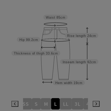
Waist
85cm
Rise length
24cm
Hip
99.2cm
Thickness of thigh
33.6cm
Inseam length
92cm
Hem width
19cm
3S
SS
S
M
L
LL
3L
4L
5L