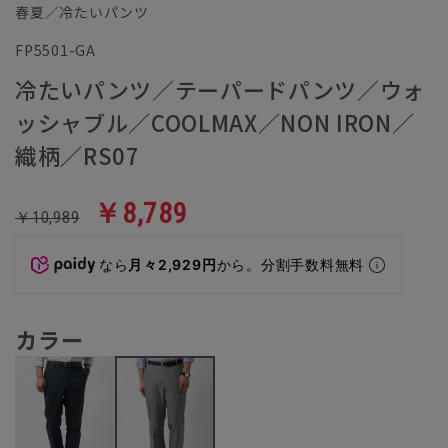
春夏／冷たいパンツ
FP5501-GA
冷たいパンツ／テーパードパンツ／ウォ
ッシャブル／COOLMAX／NON IRON／
織柄／RS07
￥8,789
￥10,989
なら
月々2,929円
から。分割手数料無料
カラー