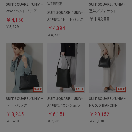
SUIT SQUARE／UNIVERSAL LANGUAGE／WHITE
SUIT SQUARE／UNIVERSAL LANGUAGE／WHITE
2WAYハンドバッグ
通年／ジャケット
SUIT SQUARE／UNIVERSAL LANGUAGE／WHITE
￥
14,300
A4対応／トートバッグ
￥
4,150
￥
5,929
￥
4,394
￥
8,789
SUIT SQUARE／UNIVERSAL LANGUAGE／WHITE
SUIT SQUARE／UNIVERSAL LANGUAGE／WHITE
SUIT SQUARE／UNIVERSAL LANGUAGE／WHITE
トートバッグ
A4対応／ワンショルダーバッグ
MARCO BIANCHINI／ミニトートバッグ
￥
3,245
￥
6,151
￥
20,152
￥
6,490
￥
7,689
￥
25,190