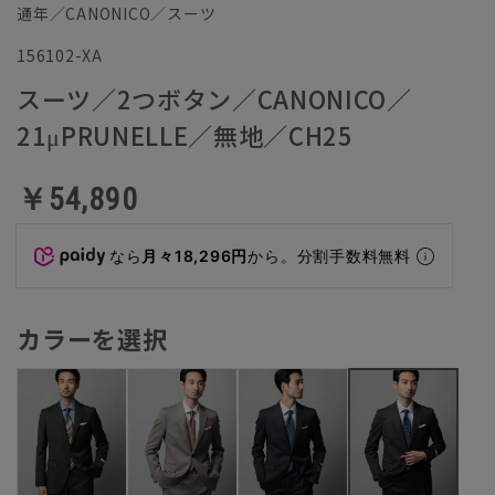
通年／CANONICO／スーツ
156102-XA
スーツ／2つボタン／CANONICO／
21μPRUNELLE／無地／CH25
￥54,890
なら
月々18,296円
から。分割手数料無料
カラーを選択