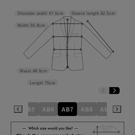
Shoulder width
47.6cm
Sleeve length
62.5cm
Width
55.8cm
Waist
49.8cm
Length
75cm
AB4
AB5
AB6
AB7
AB8
AB9
BE4