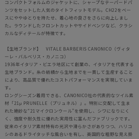
コンパクトフォルムのジャケットに、シャープなテーパードパ
ンツをセットした人気のタイトフィットモデル。CH22をベー
スにややゆとりを持たせ、着心地の良さをさらに向上しまし
た。ラウンドしたフロントカットやサイドベンツなど、クラシ
カルなディテールが特徴です。
【生地ブランド】 VITALE BARBERIS CANONICO（ヴィタ
ーレ・バルべリス・カノニコ）
1936年イタリア・ビエラ地区にて創業の、イタリアを代表する
生地ブランド。糸の紡績から生地までを一貫して生産すること
により、高品質で優れたコストパフォーマンスを実現していま
す。
ロングシーズン着用できる、CANONICO社の代表的なツイル素
材「21μ PRUNELLE（プリュネル）」。特別に交配して生ま
れた絶妙な“21マイクロンウール”を使用し、シワになりにく
く、強度や耐久性に優れた実用性に富んだファブリックです。
従来のイタリア素材特有の光沢や滑らかさがありつつ、ハリコ
シのあるドライタッチな風合いを有し、英国的な粗野な見え掛