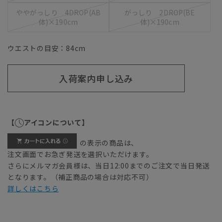
ややがっしり 4DROP(AB
がっしり 2DROP(BE
体)×190cm
体)×190cm
ウエストの目安：
84
cm
入荷案内申し込み
【
アイコンについて】
の表示の商品は、
注文画面でお急ぎ発送を選択いただけます。
さらにメルマガ会員様は、当日12:00までのご注文で当日発送
となります。（補正商品の場合は対応不可）
詳しくはこちら