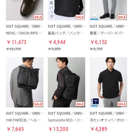
SUIT SQUARE／UNIVERSAL LANGUAGE
SUIT SQUARE／UNIVERSAL LANGUAGE
SUIT SQUARE／UNIVERSAL LANGUAGE
MENS／UNION IMPERIAL監修／コインローファー
最高バッグ／バックパック
春夏／テーパードパンツ
￥
11,473
￥
4,944
￥
6,152
￥
16,390
￥
9,889
￥
8,789
SUIT SQUARE／UNIVERSAL LANGUAGE
SUIT SQUARE／UNIVERSAL LANGUAGE
SUIT SQUARE／UNIVERSAL LANGUAGE
YAK PAK別注／ヘルメットバッグ
Samsonite RED／バックパック
冷たいオフィT／ポロシャツ
￥
7,645
￥
13,200
￥
4,389