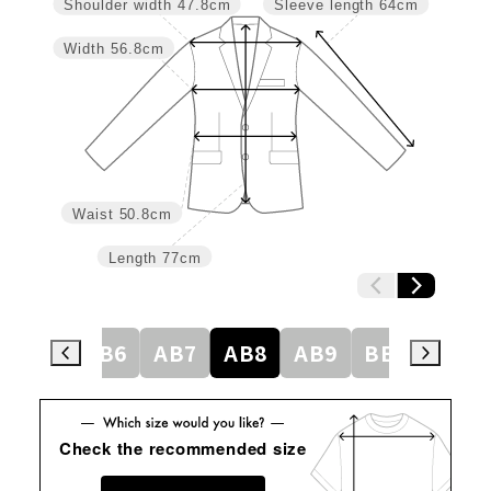
Shoulder width
47.8cm
Sleeve length
64cm
Width
56.8cm
Waist
50.8cm
Length
77cm
AB5
AB6
AB7
AB8
AB9
BE3
BE4
Check the recommended size