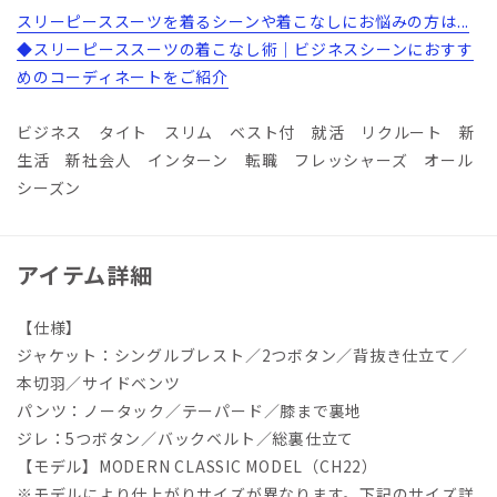
スリーピーススーツを着るシーンや着こなしにお悩みの方は...
◆スリーピーススーツの着こなし術｜ビジネスシーンにおすす
めのコーディネートをご紹介
ビジネス タイト スリム ベスト付 就活 リクルート 新
生活 新社会人 インターン 転職 フレッシャーズ オール
シーズン
アイテム詳細
【仕様】
ジャケット：シングルブレスト／2つボタン／背抜き仕立て／
本切羽／サイドベンツ
パンツ：ノータック／テーパード／膝まで裏地
ジレ：5つボタン／バックベルト／総裏仕立て
【モデル】MODERN CLASSIC MODEL（CH22）
※モデルにより仕上がりサイズが異なります。下記のサイズ詳