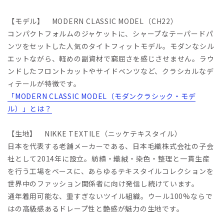
【モデル】 MODERN CLASSIC MODEL（CH22）
コンパクトフォルムのジャケットに、シャープなテーパードパ
ンツをセットした人気のタイトフィットモデル。モダンなシル
エットながら、軽めの副資材で窮屈さを感じさせません。ラウ
ンドしたフロントカットやサイドベンツなど、クラシカルなデ
ィテールが特徴です。
「MODERN CLASSIC MODEL（モダンクラシック・モデ
ル）」とは？
【生地】 NIKKE TEXTILE（ニッケテキスタイル）
日本を代表する老舗メーカーである、日本毛織株式会社の子会
社として2014年に設立。紡績・織絨・染色・整理と一貫生産
を行う工場をベースに、あらゆるテキスタイルコレクションを
世界中のファッション関係者に向け発信し続けています。
通年着用可能な、重すぎないツイル組織。ウール100%ならで
はの高級感あるドレープ性と艶感が魅力の生地です。