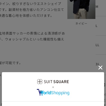
ライン、絞りすぎないウエストシェイプ
M
です。副資材を極力省いたアンコン仕立て
快適な着心地を体感いただけます。
ネイビー
L
生地表面サッカーの表情による清涼感があ
チ、ウォッシャブルといった機能性も備え
LL
濯が可能です。
3L
ュアル テーラード
【
アイコンについて
の
注文画面でお急ぎ発送を
き仕立て／筒袖／サイドベンツ
さらにメルマガ会員様は