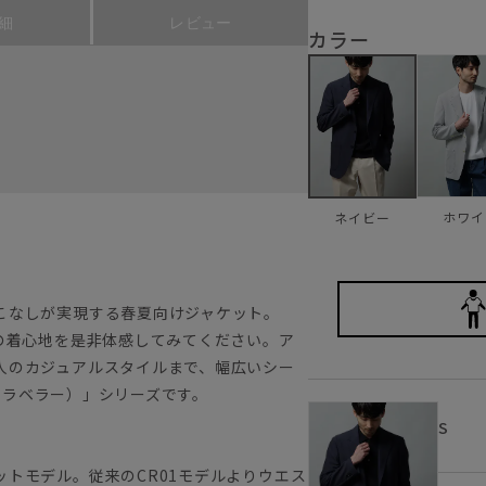
細
レビュー
カラー
ホワイ
ネイビー
こなしが実現する春夏向けジャケット。
の着心地を是非体感してみてください。ア
人のカジュアルスタイルまで、幅広いシー
（トラベラー）」シリーズです。
S
トモデル。従来のCR01モデルよりウエス