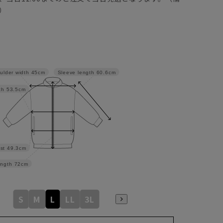
）
Sleeve length
60.6cm
ulder width
45cm
th
53.5cm
st
49.3cm
ngth
72cm
S
M
L
LL
3L