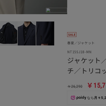
春夏／ジャケット
NT15SJ18-MN
ジャケット
チ／トリコッ
￥15,7
￥26,290
なら
月々5,