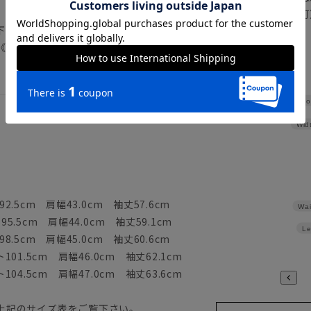
正商品の場合は対応不可
下記のサイズ詳細を必ずご確認下さい。
詳しくはこちら
《洗濯機可（ネット使用・弱水流）》
Sho
Wid
2.5cm 肩幅43.0cm 袖丈57.6cm
Wai
5.5cm 肩幅44.0cm 袖丈59.1cm
Le
8.5cm 肩幅45.0cm 袖丈60.6cm
101.5cm 肩幅46.0cm 袖丈62.1cm
104.5cm 肩幅47.0cm 袖丈63.6cm
上記のサイズ表をご覧下さい。