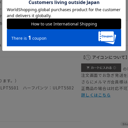
った高級感漂う生地
ベージュ
L
ールポリエステル素材
クセントに
ある「ベージュ」「グレー」「ブルー」、
LL
ュアル シャツセットアップ
【
アイコンについて
の
注文画面でお急ぎ発送を
ります。）
さらにメルマガ会員様は
PT5S01 ハーフパンツ：ULPT5S02
正商品の場合は対応不可
詳しくはこちら
Sho