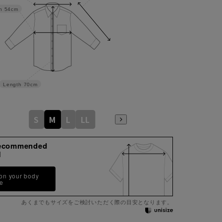
h
54cm
Length
70cm
S
M
L
LL
ecommended
M
 on your body
pe
あくまでもサイズをご検討いただく際の目安となります。