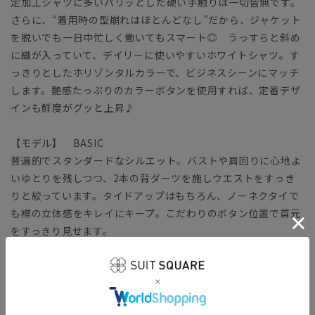
定加工シャツに多いパリッとした硬い手触りは一切皆無です。
さらに、“着用時の型崩れはほとんどなし”だから、ジャケット
を脱いでも一日中忙しく働いてもスマート◎ うっすらと斜め
に織が入っていて、デイリーに使いやすいホワイトシャツ。す
っきりとしたホリゾンタルカラーで、ビジネスシーンにマッチ
します。艶感たっぷりのカラーボタンを使用すれば、定番デザ
インも鮮度がグッと上昇♪
【モデル】 BASIC
普遍的でスタンダードなシルエット。バストや肩回りに心地よ
いゆとりを残しつつ、2本の背ダーツを施しウエストをすっき
りと絞っています。タイドアップはもちろん、ノーネクタイで
も襟の立体感をキレイにキープ。こだわりのボタン位置で首元
をすっきり見せます。
【生地】
柔らかな肌触りのコットン100％使用。さらに伸縮性に優れた
ストレッチ性で心地よく体にフィットします。