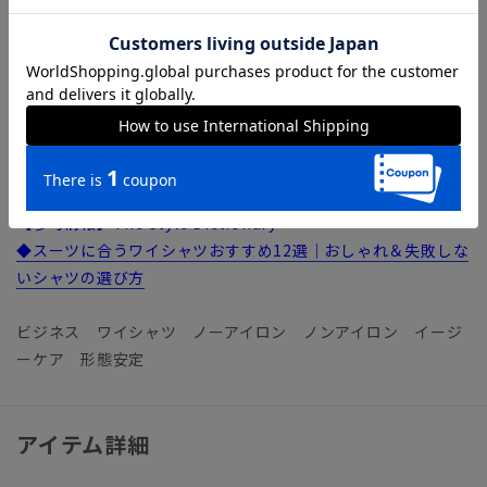
【機能】
NON IRON（ノンアイロン）／言葉通り“アイロン掛けが不
要”な、画期的な『NON IRON』ドレスシャツです。コットン
100％のソフトな風合いはそのままに機能性を高めました。脇
やアームホールなどのシワになりやすい部分に、薄い芯地を挟
み込んだ特殊な“テープ縫製”を施し補強しました。
【参考情報】The Style Dictionary
◆スーツに合うワイシャツおすすめ12選｜おしゃれ＆失敗しな
いシャツの選び方
ビジネス ワイシャツ ノーアイロン ノンアイロン イージ
ーケア 形態安定
アイテム詳細