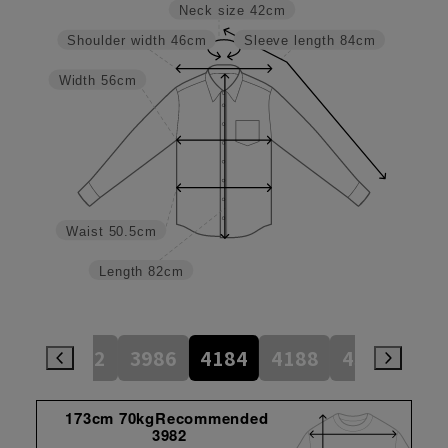
Neck size
42cm
Shoulder width
46cm
Sleeve length
84cm
Width
56cm
Waist
50.5cm
Length
82cm
784
3982
3986
4184
4188
4386
45
173cm 70kgRecommended
3982