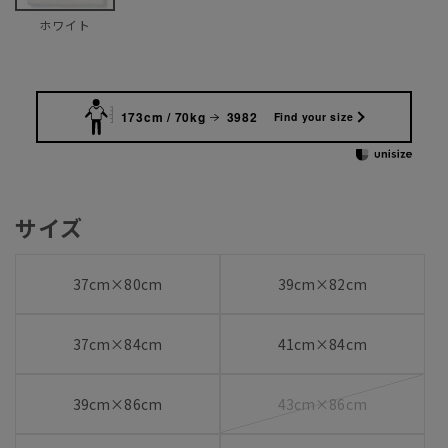
ホワイト
173cm / 70kg
3982
Find your size
サイズ
37cm×80cm
39cm×82cm
37cm×84cm
41cm×84cm
39cm×86cm
43cm×86cm