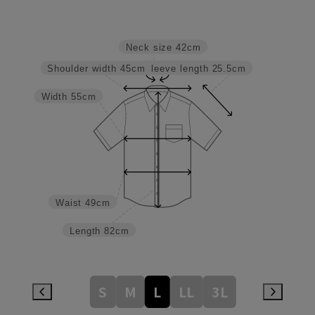
Neck size
42cm
Sleeve length
25.5cm
Shoulder width
45cm
Width
55cm
Waist
49cm
Length
82cm
S
M
L
LL
3L