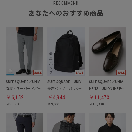
RECOMMEND
あなたへのおすすめ商品
SUIT SQUARE／UNIVERSAL LANGUAGE
SUIT SQUARE／UNIVERSAL LANGUAGE
SUIT SQUARE／UNIVERSAL LANGUAGE
春夏／テーパードパンツ
最高バッグ／バックパック
MENS／UNION IMPERIAL監修／コインローファー
￥
6,152
￥
4,944
￥
11,473
￥
8,789
￥
9,889
￥
16,390