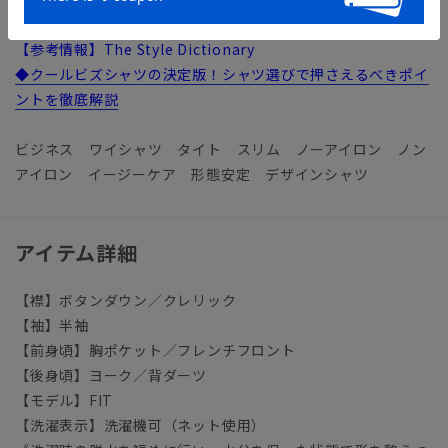
【参考情報】The Style Dictionary
◆クールビズシャツの決定版！シャツ選びで押さえるべきポイ
ントを徹底解説
ビジネス ワイシャツ タイト スリム ノーアイロン ノン
アイロン イージーケア 形態安定 デザインシャツ
アイテム詳細
【襟】ボタンダウン／クレリック
【袖】半袖
【前身頃】胸ポケット／フレンチフロント
【後身頃】ヨーク／背ダーツ
【モデル】FIT
【洗濯表示】洗濯機可（ネット使用）