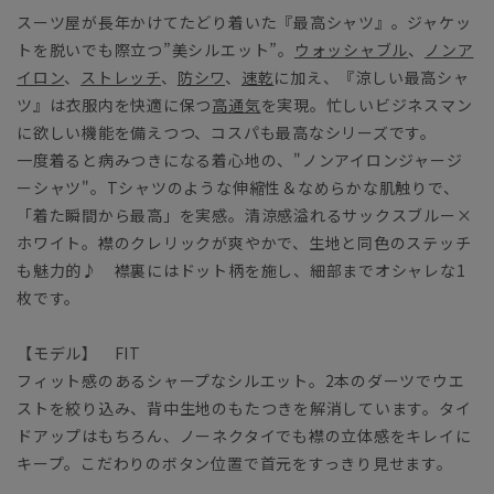
スーツ屋が長年かけてたどり着いた『最高シャツ』。ジャケッ
トを脱いでも際立つ”美シルエット”。
ウォッシャブル
、
ノンア
イロン
、
ストレッチ
、
防シワ
、
速乾
に加え、『涼しい最高シャ
ツ』は衣服内を快適に保つ
高通気
を実現。忙しいビジネスマン
に欲しい機能を備えつつ、コスパも最高なシリーズです。
一度着ると病みつきになる着心地の、"ノンアイロンジャージ
ーシャツ"。Tシャツのような伸縮性＆なめらかな肌触りで、
「着た瞬間から最高」を実感。清涼感溢れるサックスブルー×
ホワイト。襟のクレリックが爽やかで、生地と同色のステッチ
も魅力的♪ 襟裏にはドット柄を施し、細部までオシャレな1
枚です。
【モデル】 FIT
フィット感のあるシャープなシルエット。2本のダーツでウエ
ストを絞り込み、背中生地のもたつきを解消しています。タイ
ドアップはもちろん、ノーネクタイでも襟の立体感をキレイに
キープ。こだわりのボタン位置で首元をすっきり見せます。