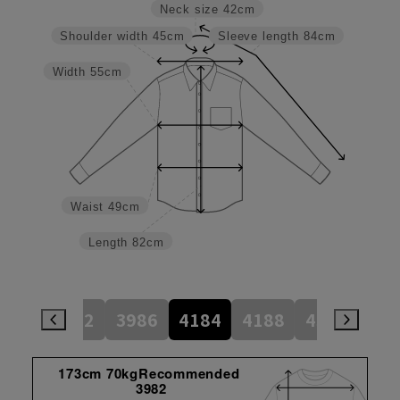
Neck size
42cm
Shoulder width
45cm
Sleeve length
84cm
Width
55cm
Waist
49cm
Length
82cm
784
3982
3986
4184
4188
4386
45
173cm 70kgRecommended
3982