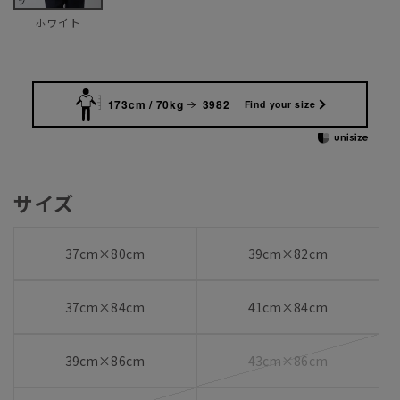
ホワイト
173cm / 70kg
3982
Find your size
サイズ
37cm×80cm
39cm×82cm
37cm×84cm
41cm×84cm
39cm×86cm
43cm×86cm