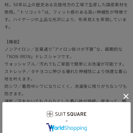
材。50年以上の歴史ある北陸地方の工場で生産した国産素材を
使用。“トリコット”は、フィット感のある高い伸縮性が特徴で
す。ハイゲージの上品な光沢により、布帛見えを実現していま
す。
【機能】
ノンアイロン／言葉通り“アイロン掛けが不要”な、画期的な
『NON IRON』ドレスシャツです。
ウォッシャブル／汚れてもご家庭で簡単にお洗濯が可能です。
ストレッチ／タテヨコに伸びる優れた伸縮性により快適な着心
地を叶えます。
防シワ／着用中シワになりにくく、洗濯後に残りがちなシワも
防ぎます。
速乾／汗をかいてもさらりとした着心地が持続。夜洗って、朝
乾くお手入れ時短シャツです。
高通気／高い通気量を持ち、衣服内を快適に保ちます。
【参考情報】The Style Dictionary