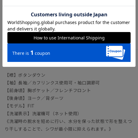
◆クールビズシャツの決定版！シャツ選びで押さえるべきポイ
ントを徹底解説
ビジネス ワイシャツ タイト スリム ノーアイロン ノン
アイロン イージーケア 形態安定 デザインシャツ
アイテム詳細
【襟】ボタンダウン
【袖】長袖／カフリンクス使用可・袖口調節可
【前身頃】胸ポケット／フレンチフロント
【後身頃】ヨーク／背ダーツ
【モデル】FIT
【洗濯表示】洗濯機可（ネット使用）
《洗濯時の脱水を短めに行い、水分を保った状態で形を整えつ
り干しすることで、シワが最小限に抑えられます。》