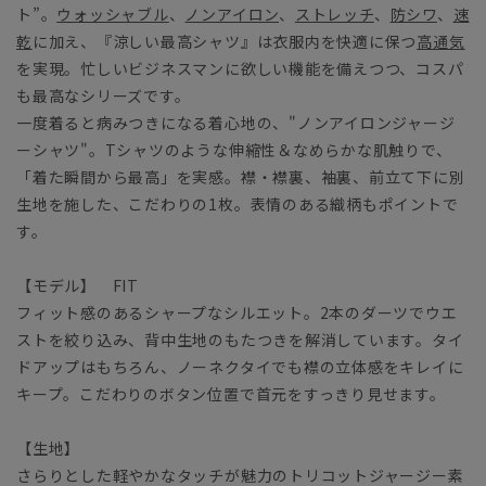
ト”。
ウォッシャブル
、
ノンアイロン
、
ストレッチ
、
防シワ
、
速
乾
に加え、『涼しい最高シャツ』は衣服内を快適に保つ
高通気
を実現。忙しいビジネスマンに欲しい機能を備えつつ、コスパ
も最高なシリーズです。
一度着ると病みつきになる着心地の、"ノンアイロンジャージ
ーシャツ"。Tシャツのような伸縮性＆なめらかな肌触りで、
「着た瞬間から最高」を実感。襟・襟裏、袖裏、前立て下に別
生地を施した、こだわりの1枚。表情のある織柄もポイントで
す。
【モデル】 FIT
フィット感のあるシャープなシルエット。2本のダーツでウエ
ストを絞り込み、背中生地のもたつきを解消しています。タイ
ドアップはもちろん、ノーネクタイでも襟の立体感をキレイに
キープ。こだわりのボタン位置で首元をすっきり見せます。
【生地】
さらりとした軽やかなタッチが魅力のトリコットジャージー素