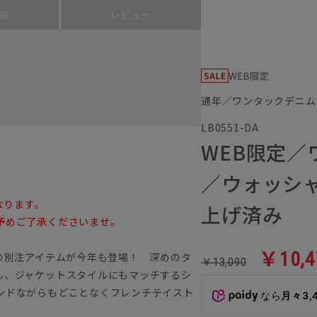
細
レビュー
通年／ワンタックデニム
LB0551-DA
WEB限定／
／ウォッシ
なります。
上げ済み
予めご了承くださいませ。
￥10,4
の別注アイテムが今年も登場！ 深めのタ
￥13,090
ん、ジャケットスタイルにもマッチするシ
ンドながらもどことなくフレンチテイスト
なら
月々3,