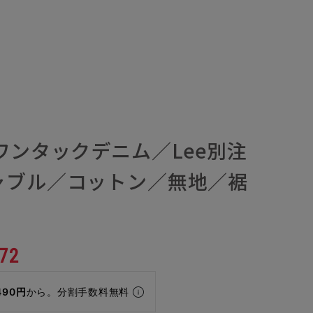
ワンタックデニム／Lee別注
ャブル／コットン／無地／裾
72
490円
から。分割手数料無料