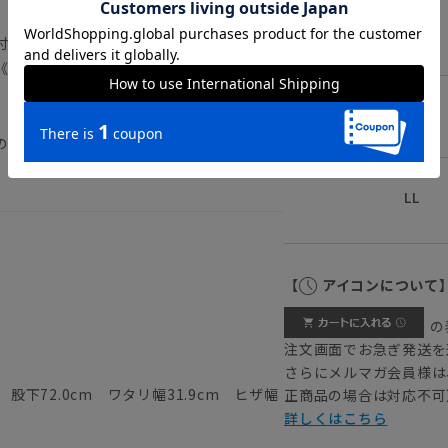
M
付対象外となります。）
《洗濯機可（ネット使用・弱水流）》
ブルー
L
の摩擦や洗濯で色落ちする場合がございま
LL
【
アイコンについて
の
注文画面でお急ぎ発送を
さらにメルマガ会員様は
 股下72.0cm ワタリ幅31.9cm ヒザ幅
正商品の場合は対応不可
詳しくはこちら