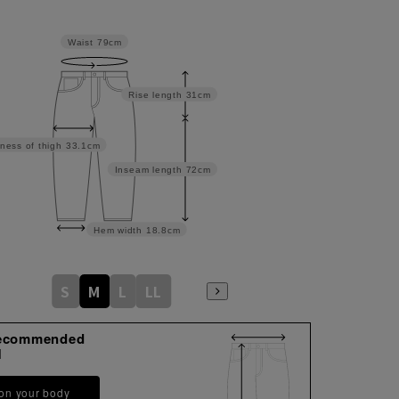
Waist
79cm
Rise length
31cm
ness of thigh
33.1cm
Inseam length
72cm
Hem width
18.8cm
S
M
L
LL
ecommended
M
 on your body