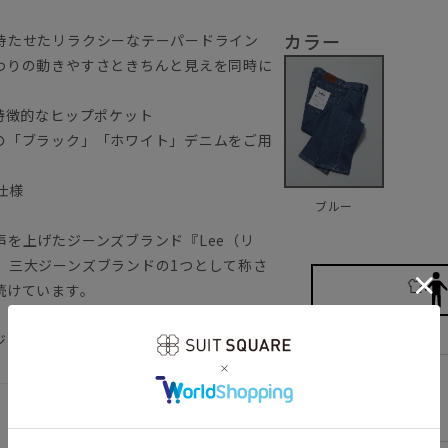
カラー
持たせたリラクシーなテーパードライン
わりの動きやすさときちんと見えを同時に
特徴的なヒップポケット
の「ブラック」「ホワイト」デニムをご用
仕様
ブルー
を上げたジーンズブランド『Lee（リ
、三大ジーンズブランドの1つとして称さ
続けています。
ジュアル デニスラ
S