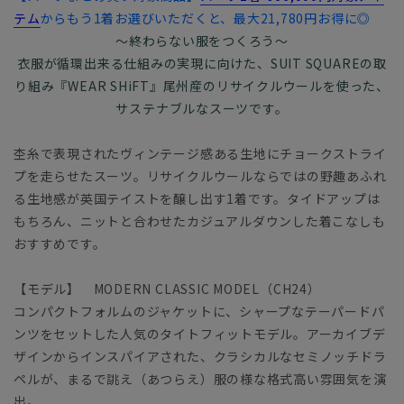
テム
からもう1着お選びいただくと、最大21,780円お得に◎
～終わらない服をつくろう～
衣服が循環出来る仕組みの実現に向けた、SUIT SQUAREの取
り組み『WEAR SHiFT』尾州産のリサイクルウールを使った、
サステナブルなスーツです。
杢糸で表現されたヴィンテージ感ある生地にチョークストライ
プを走らせたスーツ。リサイクルウールならではの野趣あふれ
る生地感が英国テイストを醸し出す1着です。タイドアップは
もちろん、ニットと合わせたカジュアルダウンした着こなしも
おすすめです。
【モデル】 MODERN CLASSIC MODEL（CH24）
コンパクトフォルムのジャケットに、シャープなテーパードパ
ンツをセットした人気のタイトフィットモデル。アーカイブデ
ザインからインスパイアされた、クラシカルなセミノッチドラ
ペルが、まるで誂え（あつらえ）服の様な格式高い雰囲気を演
出。