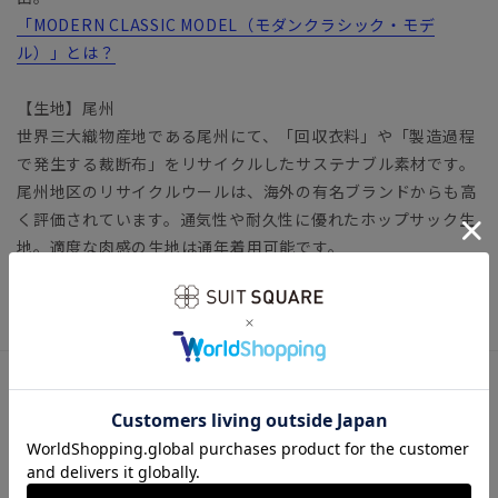
「MODERN CLASSIC MODEL（モダンクラシック・モデ
ル）」とは？
【生地】尾州
世界三大織物産地である尾州にて、「回収衣料」や「製造過程
で発生する裁断布」をリサイクルしたサステナブル素材です。
尾州地区のリサイクルウールは、海外の有名ブランドからも高
く評価されています。通気性や耐久性に優れたホップサック生
地。適度な肉感の生地は通年着用可能です。
ビジネス タイト スリム
アイテム詳細
【仕様】
ジャケット：シングルブレスト／2つボタン／背抜き仕立て／