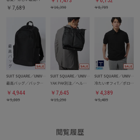
￥
11,473
￥
6,152
￥
7,689
￥
16,390
￥
8,789
SUIT SQUARE／UNIVERSAL LANGUAGE
SUIT SQUARE／UNIVERSAL LANGUAGE
SUIT SQUARE／UNIVERSAL LANGUAGE
最高バッグ／バックパック
YAK PAK別注／ヘルメットバッグ
冷たいオフィT／ポロシャツ
￥
4,944
￥
7,645
￥
4,389
￥
9,889
￥
15,290
￥
5,489
閲覧履歴