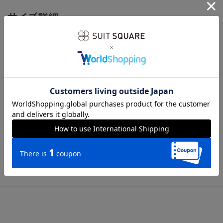
サイズ詳細
高さ33.0cm 横幅11.0cm
※商品の仕上がりサイズ（出来上がり寸法）は上記のサイズ表
をご覧下さい。
※同サイズまたは同一商品でも、生産の過程で個体差や着用感
の違いが生じる場合がございます。
※カラー名は管理用の表記となります。実際の商品の色味は商
品画像をご確認ください。
※商品画像はできる限り実際の色に近づけて掲載しております
が、パソコン環境により色味に誤差が生じる場合がございま
す。予めご了承下さいませ。