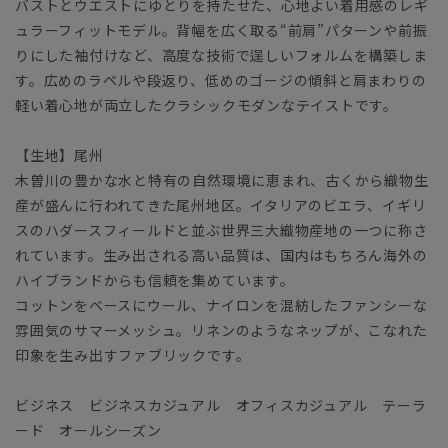
バストとウエストにゆとりを持たせた、心地よい着用感のレギ
ュラーフィットモデル。背幅を広く取る“前肩”パターンや前振
りにした袖付けなど、高度な技術で逞しいフォルムを構築しま
す。広めのラペルや段返り、低めのゴージの傾斜と肩まわりの
軽い着心地が両立したクラシックモダンなテイストです。
【生地】尾州
木曽川の豊かな水と特有の自然環境に恵まれ、古くから織物生
産が盛んに行われてきた尾州地区。イタリアのビエラ、イギリ
スのハダースフィールドと並ぶ世界三大織物産地の一つに称さ
れています。生み出される高い品質は、国内はもちろん海外の
ハイブランドからも信頼を集めています。
コットンをベースにウール、ナイロンを混紡したファンシーな
雰囲気のサマーメッシュ。リネンのようなネップが、こなれた
印象を生み出すファブリックです。
ビジネス ビジネスカジュアル オフィスカジュアル テーラ
ード オールシーズン