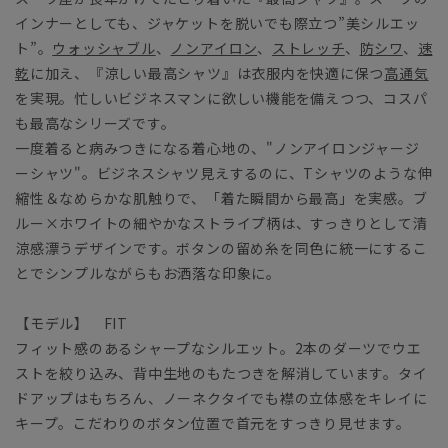
インナーとしても、ジャケットを脱いでも際立つ”美シルエッ
ト”。
ウォッシャブル
、
ノンアイロン
、
ストレッチ
、
防シワ
、
速
乾
に加え、『涼しい最高シャツ』は衣服内を快適に保つ
高通気
を実現。忙しいビジネスマンに欲しい機能を備えつつ、コスパ
も最高なシリーズです。
一度着ると病みつきになる着心地の、"ノンアイロンジャージ
ーシャツ"。ビジネスシャツ見えするのに、Tシャツのような伸
縮性＆なめらかな肌触りで、「着た瞬間から最高」を実感。ブ
ルー×ホワイトの細やかなストライプ柄は、すっきりとして清
涼感漂うデザインです。ボタンの留め糸を同色に統一にするこ
とでシンプルながらもお洒落な印象に。
【モデル】 FIT
フィット感のあるシャープなシルエット。2本のダーツでウエ
ストを絞り込み、背中生地のもたつきを解消しています。タイ
ドアップはもちろん、ノーネクタイでも襟の立体感をキレイに
キープ。こだわりのボタン位置で首元をすっきり見せます。