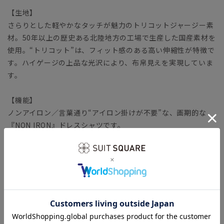
【生地】
さらりとした軽やかなタッチが魅力のトリコットジャージー素
材。50年以上の歴史ある北陸地方の工場で生産した国産素材を
使用。“トリコット”は、フィット感のある高い伸縮性が特徴で
す。ハイゲージの上品な光沢により、布帛見えを実現していま
す。
【機能】
ノンアイロン／言葉通り“アイロン掛けが不要”な、画期的な
『NON IRON』ドレスシャツです。
ウォッシャブル／汚れてもご家庭で簡単にお洗濯が可能です。
ストレッチ／タテヨコに伸びる優れた伸縮性により快適な着心
地を叶えます。
防シワ／着用中シワになりにくく、洗濯後に残りがちなシワも
防ぎます。
速乾／汗をかいてもさらりとした着心地が持続。夜洗って、朝
乾くお手入れ時短シャツです。