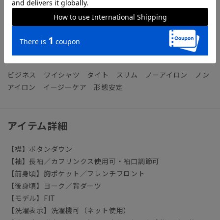
高通気／高い通気量を持ち、衣服内を快適に保ちます。
【参考情報】The Style Dictionary
◆クールビズシャツの決定版！シャツ選びで押さえるべきポイ
ントを徹底解説
ビジネス ワイシャツ タイト スリム ノーアイロン ノン
アイロン イージーケア 形態安定
アイテム詳細
【襟】ボタンダウン
【袖】長袖／カフリンクス使用可・袖口調節可
【前身頃】胸ポケット／フレンチフロント
【後身頃】ヨーク／背ダーツ
【モデル】FIT
【洗濯表示】洗濯機可（ネット使用）