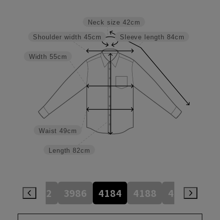
Neck size
42cm
Shoulder width
45cm
Sleeve length
84cm
Width
55cm
Waist
49cm
Length
82cm
784
3982
3986
4184
4188
4386
45