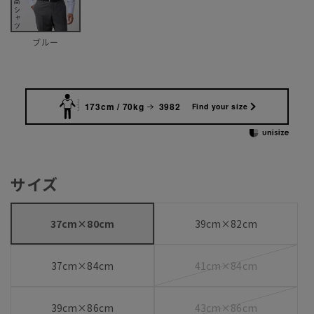
ブルー
173cm / 70kg
3982
Find your size
サイズ
37cm×80cm
39cm×82cm
37cm×84cm
41cm×84cm
39cm×86cm
43cm×86cm