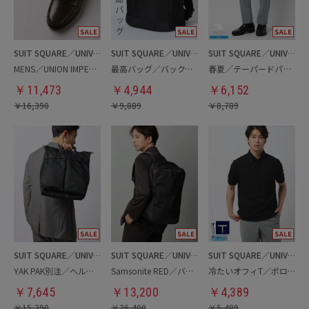
SUIT SQUARE／UNIVERSAL LANGUAGE
SUIT SQUARE／UNIVERSAL LANGUAGE
SUIT SQUARE／UNIVERSAL LANGUAGE
MENS／UNION IMPERIAL監修／コインローファー
最高バッグ／バックパック
春夏／テーパードパンツ
￥
11,473
￥
4,944
￥
6,152
￥
16,390
￥
9,889
￥
8,789
SUIT SQUARE／UNIVERSAL LANGUAGE
SUIT SQUARE／UNIVERSAL LANGUAGE
SUIT SQUARE／UNIVERSAL LANGUAGE
YAK PAK別注／ヘルメットバッグ
Samsonite RED／バックパック
冷たいオフィT／ポロシャツ
￥
7,645
￥
13,200
￥
4,389
￥
15,290
￥
26,400
￥
5,489