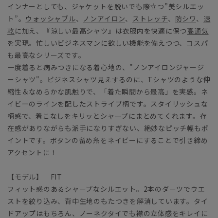
インナーとしても、ジャケットを脱いでも際立つ”美シルエッ
ト”。
ウォッシャブル
、
ノンアイロン
、
ストレッチ
、
防シワ
、
速
乾
に加え、『涼しい最高シャツ』は衣服内を快適に保つ
高通気
を実現。忙しいビジネスマンに欲しい機能を備えつつ、コスパ
も最高なシリーズです。
一度着ると病みつきになる着心地の、"ノンアイロンジャージ
ーシャツ"。ビジネスシャツ見えするのに、Tシャツのような伸
縮性＆なめらかな肌触りで、「着た瞬間から最高」を実感。ネ
イビーのラインを配したストライプ柄です。スタイリッシュな
柄感で、着こなしをキリッとシャープにまとめてくれます。存
在感がありながらも派手になりすぎない、絶妙なピッチ幅もポ
イントです。ボタンの留め糸をネイビーにすることで引き締め
アクセントに！
【モデル】 FIT
フィット感のあるシャープなシルエット。2本のダーツでウエ
ストを絞り込み、背中生地のもたつきを解消しています。タイ
ドアップはもちろん、ノーネクタイでも襟の立体感をキレイに