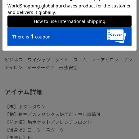
乾くお手入れ時短シャツです。
高通気／高い通気量を持ち、衣服内を快適に保ちます。
【参考情報】The Style Dictionary
◆クールビズシャツの決定版！シャツ選びで押さえるべきポイ
ントを徹底解説
ビジネス ワイシャツ タイト スリム ノーアイロン ノン
アイロン イージーケア 形態安定
アイテム詳細
【襟】ボタンダウン
【袖】長袖／カフリンクス使用可・袖口調節可
【前身頃】胸ポケット／フレンチフロント
【後身頃】ヨーク／背ダーツ
【モデル】FIT