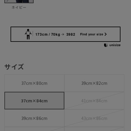
ネイビー
173cm / 70kg
3982
Find your size
サイズ
37cm×80cm
39cm×82cm
37cm×84cm
41cm×84cm
39cm×86cm
43cm×86cm