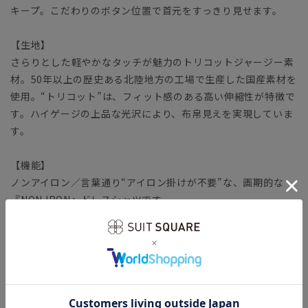
キープ。こだわりのボタン位置で首元をすっきり見せます。
【生地】
さらりとした軽やかなタッチが魅力のトリコットジャージー素
材。50年以上の歴史ある北陸地方の工場で生産した国産素材を
使用。“トリコット”は、フィット感のある高い伸縮性が特徴で
す。ハイゲージの上品な光沢により、布帛見えを実現していま
す。
【機能】
ノンアイロン／言葉通り“アイロン掛けが不要”な、画期的な
『NON IRON』ドレスシャツです。
ウォッシャブル／汚れてもご家庭で簡単にお洗濯が可能です。
ストレッチ／タテヨコに伸びる優れた伸縮性により快適な着心
地を叶えます。
防シワ／着用中シワになりにくく、洗濯後に残りがちなシワも
防ぎます。
速乾／汗をかいてもさらりとした着心地が持続。夜洗って、朝