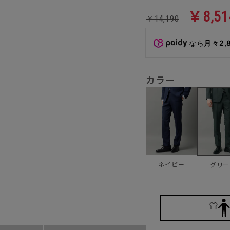
￥8,51
￥14,190
なら
月々2,
カラー
ネイビー
グリー