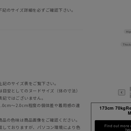
下記のサイズ詳細を必ずご確認下さい。
Hip
Thick
上記のサイズ表をご覧下さい。
は目安としてのヌードサイズ（体の寸法）
3S
表記ではございません。
0cm～2.0cm程度の個体差や着用感の違
173cm 70kgR
商品の色味は商品画像をご確認ください。
Find out more
載しておりますが、パソコン環境により色
ty