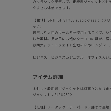
のクラシックモデルで、正統派ジャケットとも
やすさも体感できます。
【生地】BRITISH STYLE rustic class
ック）
通常より太目のウール糸を使用することで、シ
した素材。見た目にも粗いタテヨコの織が、程
雰囲気。ライトウェイト生地のためロングシー
ビジネス ビジネスカジュアル オフィスカジ
アイテム詳細
＊セット着用可（ジャケットは別売りとなりま
ジャケット：SJSU2502
【仕様】ノータック／テーパード／膝まで裏地