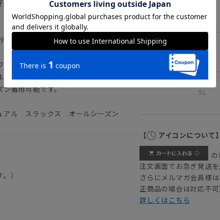
好相性。ヒップ周りの適度なゆとりで動き
3L
ic（ブリティッシュ スタイル ラスティック クラシ
4L
ワになりにくくドライタッチな質感を実現
よいカジュアル感がありつつどこか上品な
ズン着用可能です。
5L
ュアル スラックス オールシーズン
【
アイコンについて
の
注文画面でお急ぎ発送を
す。）
さらにメルマガ会員様は
正商品の場合は対応不可
詳しくはこちら