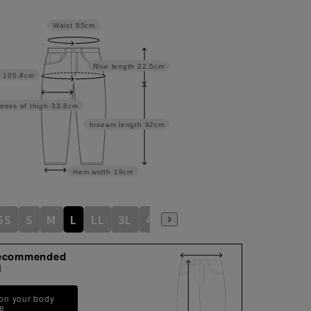
Waist
85cm
Rise length
22.5cm
100.8cm
ness of thigh
33.8cm
Inseam length
92cm
Hem width
19cm
SS
S
M
L
LL
3L
4L
5L
6L
ecommended
M
 on your body
pe