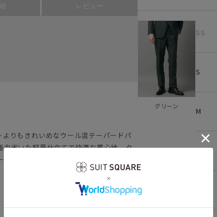
細
レビュー
SS
S
グリーン
M
トよりもきれいめなウール混テーパードパ
極力省いた軽量仕立てで快適な着心地。タ
L
ーと合わせた柔らかなスタイリングも叶う1
LL
、細身のテーパードパンツ。ロングセラー