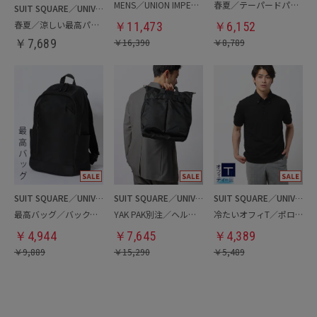
MENS／UNION IMPERIAL監修／コインローファー
春夏／テーパードパンツ
SUIT SQUARE／UNIVERSAL LANGUAGE
春夏／涼しい最高パンツ
￥
11,473
￥
6,152
￥
7,689
￥
16,390
￥
8,789
SUIT SQUARE／UNIVERSAL LANGUAGE
SUIT SQUARE／UNIVERSAL LANGUAGE
SUIT SQUARE／UNIVERSAL LANGUAGE
最高バッグ／バックパック
YAK PAK別注／ヘルメットバッグ
冷たいオフィT／ポロシャツ
￥
4,944
￥
7,645
￥
4,389
￥
9,889
￥
15,290
￥
5,489