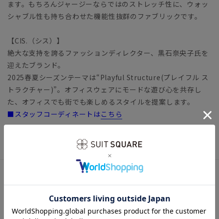
ます。もちろんジャージーならではのストレッチ性に、ウォッ
シャブル性も持ち合わせた機能性抜群のファブリックです。
【CIS.（シス）】
絶大な支持を誇るファッションディレクター、黒石奈央子氏を
迎えたブランド。
2025春夏シーズンテーマは“Playful Structure(プレイフル ス
トラクチャー)”。オフィスウェアにモードな遊び心を共存し
た、オフィスでも街でも楽しめるスタイルを提案します。
■スタッフコーディネートは
こちら
トップス オフィスカジュアル
アイテム詳細
【仕様】アシンメトリーハイネック／半袖
【洗濯表示】洗濯機可（ネット使用・弱水流）