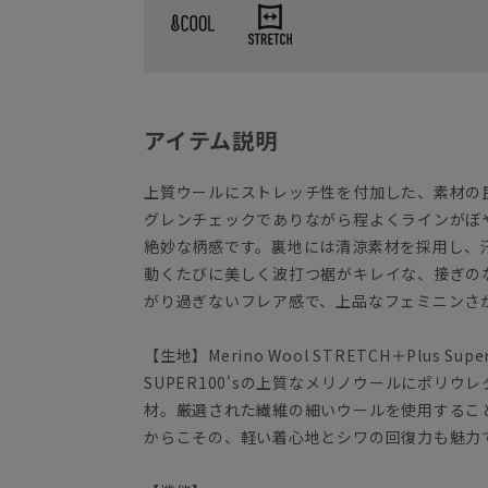
アイテム説明
上質ウールにストレッチ性を付加した、素材の
グレンチェックでありながら程よくラインがぼ
絶妙な柄感です。裏地には清涼素材を採用し、
動くたびに美しく波打つ裾がキレイな、接ぎの
がり過ぎないフレア感で、上品なフェミニンさ
【生地】Merino Wool STRETCH＋Plus Super
SUPER100'sの上質なメリノウールにポリ
材。厳選された繊維の細いウールを使用するこ
からこその、軽い着心地とシワの回復力も魅力