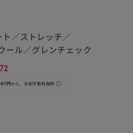
ート／ストレッチ／
0'sウール／グレンチェック
72
957円
から。分割手数料無料