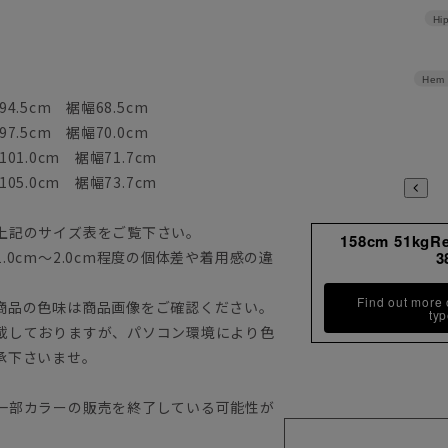
Hi
Hem 
4.5cm 裾幅68.5cm
7.5cm 裾幅70.0cm
01.0cm 裾幅71.7cm
05.0cm 裾幅73.7cm
上記のサイズ表をご覧下さい。
158cm 51kgR
0cm～2.0cm程度の個体差や着用感の違
3
Find out more
商品の色味は商品画像をご確認ください。
ty
載しておりますが、パソコン環境により色
承下さいませ。
一部カラーの販売を終了している可能性が