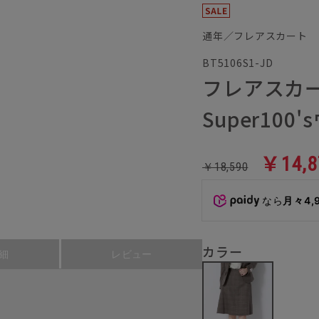
通年／フレアスカート
BT5106S1-JD
フレアスカ
Super10
￥14,8
￥18,590
なら
月々4,
カラー
細
レビュー