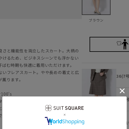
ブラウン
良さと機能性を両立したスカート。大柄の
やけるため、ビジネスシーンでも浮かない
汗ばむ時期も快適に着用いただけます。
ないフレアスカート。やや長めの着丈と広
36(7
が薫ります。
100's
38(9
ウレタンを加え、ストレッチ性を付加した素
とで、柔らかな肌触りが実現。天然素材だ
です。
ブラウン
40(1