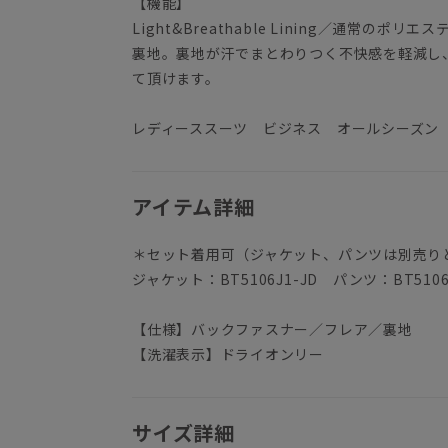
【機能】
Light&Breathable Lining／通常
裏地。裏地が汗でまとわりつく不快感を軽減し
て頂けます。
レディーススーツ ビジネス オールシーズン
アイテム詳細
＊セット着用可（ジャケット、パンツは別売り
ジャケット：BT5106J1-JD パンツ：BT5106
【仕様】バックファスナー／フレア／裏地
【洗濯表示】ドライオンリー
サイズ詳細