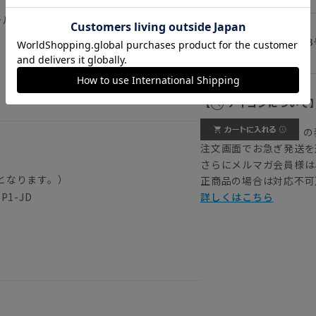
のポリエステル裏地と比較し、通気性が良く軽量な清涼
、さらさらの裏地に包まれる感覚を体感し
42(1
【
アイコンについて
の
注文画面でお急ぎ発送を
さらにメルマガ会員様は
となります。）
正商品の場合は対応不可
P1-JD
詳しくはこちら