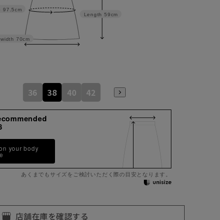
p
97.5cm
Length
59cm
width
70cm
36
38
40
42
ecommended
8
 on your body
pe
あくまでもサイズをご検討いただく際の目安となります。