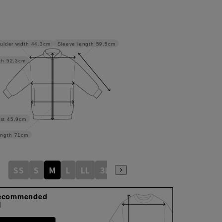
Sleeve length
59.5cm
ulder width
44.3cm
th
52.3cm
st
45.9cm
ngth
71cm
SS
S
M
L
LL
3L
ecommended
M