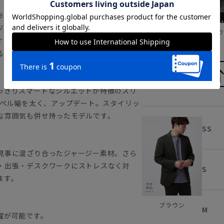
ライクなジャージージャケット。スマみえ
ジネスシーンに相応しい上品な雰囲気を演
ネイビー
ブラウ
するジャケットとして、ニットやTシャツを
るアイテムです。
っきりスマートなシルエットが特徴のスリ
ラペル幅を太く、アップデート。スタイリッ
な雰囲気も併せ持ったモデルです。
SS
見事に混ざり合ったジャージー素材。さら
・出張・デスクワークにストレスなく対
S
ます。
ブラウン
M
濯が可能です。