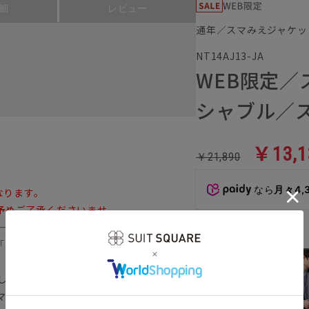
細
レビュー
通年／スマみえジャケッ
NT14AJ13-JA
WEB限定
シャブル／ス
￥13,1
￥21,890
なら
月々4,
なります。
予めご了承くださいませ。
ートに格好良く」
カラー
「スマみえ」セットアップシリーズ
計測したスキャンデータをもとに、理想のシル
マートにみえる“スマみえシルエット”をぜ