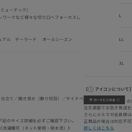
コミューテック）
L
レワークなど様々な切り口へフォーカスし
LL
ュアル テーラード オールシーズン
3L
）
【
アイコンについて
き仕立て／開き見せ（飾り切羽）／サイドベ
の
注文画面でお急ぎ発送を
さらにメルマガ会員様は
下記のサイズ詳細を必ずご確認下さい。
正商品の場合は対応不可
《洗濯機可（ネット使用・弱水流）》
詳しくはこちら