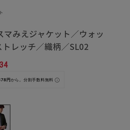
ト
／スマみえジャケット／ウォッ
トレッチ／織柄／SL02
34
378円
から。分割手数料無料