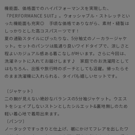
機能面、価格面でのハイパフォーマンスを実現した、
『PERFORMANCE SUIT』。ウォッシャブル・ストレッチとい
った機能面も充実◎ 手頃な価格でありながら、素材・縫製は
しっかりとした高コスパスーツです！
夏の通勤スタイルにぴったりな、5分袖丈のノーカラージャケ
ット。セットのパンツは風通り良いワイドタイプで、涼しさと
程よいカジュアル感ある着こなしが叶います。さらに今回は、
洗濯ネットに入れてお届けします♪ 家庭でのお洗濯用として
はもちろん、出張や旅行時のポーチとしても活躍。帰ったらそ
のまま洗濯機に入れられる、タイパも嬉しいセットです。
〔ジャケット〕
二の腕が見えない絶妙なバランスの5分袖ジャケット。ウエス
トをシェイプしないストンとしたシルエット&裏地無しのため
軽い着心地で着用出来ます。
〔パンツ〕
ノータックですっきりと仕上げ、裾にかけてフレアを出したワ