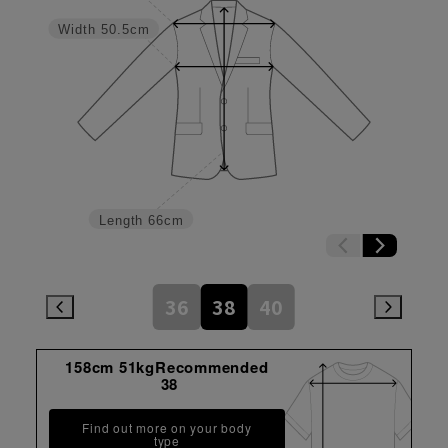
Width
50.5cm
Length
66cm
36
38
40
158cm 51kgRecommended
38
Find out more on your body
type