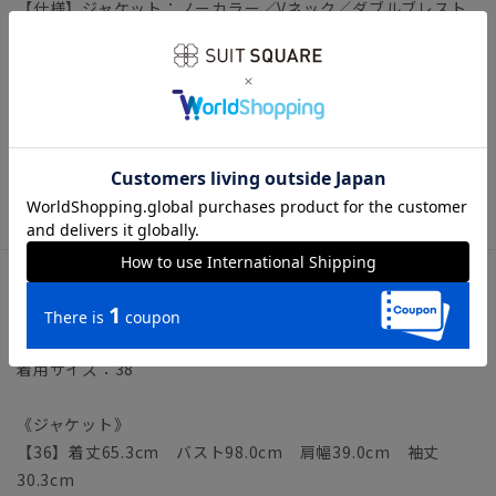
【仕様】ジャケット：ノーカラー／Vネック／ダブルブレスト
／2つボタン／一重仕立て／５分袖／センターベント
パンツ：ノータック／ワイド／サイドファスナー／ウエスト：
バックゴム
【裾】シングル仕上げ（裾上げは受付対象外となります。）
【洗濯表示】ドライクリーニング・家庭洗濯可《洗濯機可（ネ
ット使用・弱水流）》
ウォッシャブル商品のお取扱いについて
サイズ詳細
モデル：163cm B80cm W60cm H88cm
着用サイズ：38
《ジャケット》
【36】着丈65.3cm バスト98.0cm 肩幅39.0cm 袖丈
30.3cm