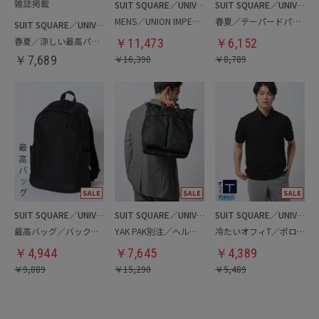
SUIT SQUARE／UNIVERSAL LANGUAGE
SUIT SQUARE／UNIVERSAL LANGUAGE
MENS／UNION IMPERIAL監修／コインローファー
春夏／テーパードパンツ
SUIT SQUARE／UNIVERSAL LANGUAGE
春夏／涼しい最高パンツ
￥
11,473
￥
6,152
￥
7,689
￥
16,390
￥
8,789
SUIT SQUARE／UNIVERSAL LANGUAGE
SUIT SQUARE／UNIVERSAL LANGUAGE
SUIT SQUARE／UNIVERSAL LANGUAGE
最高バッグ／バックパック
YAK PAK別注／ヘルメットバッグ
冷たいオフィT／ポロシャツ
￥
4,944
￥
7,645
￥
4,389
￥
9,889
￥
15,290
￥
5,489