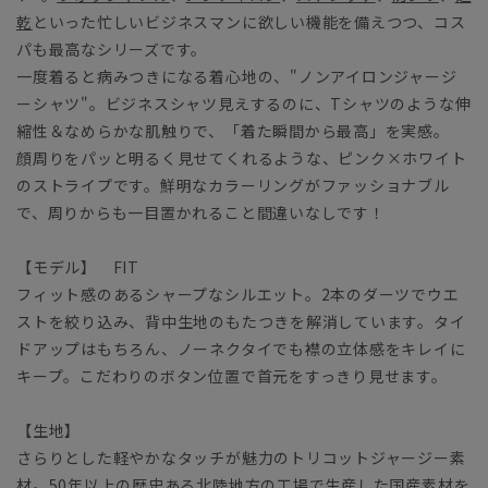
乾
といった忙しいビジネスマンに欲しい機能を備えつつ、コス
パも最高なシリーズです。
一度着ると病みつきになる着心地の、"ノンアイロンジャージ
ーシャツ"。ビジネスシャツ見えするのに、Tシャツのような伸
縮性＆なめらかな肌触りで、「着た瞬間から最高」を実感。
顔周りをパッと明るく見せてくれるような、ピンク×ホワイト
のストライプです。鮮明なカラーリングがファッショナブル
で、周りからも一目置かれること間違いなしです！
【モデル】 FIT
フィット感のあるシャープなシルエット。2本のダーツでウエ
ストを絞り込み、背中生地のもたつきを解消しています。タイ
ドアップはもちろん、ノーネクタイでも襟の立体感をキレイに
キープ。こだわりのボタン位置で首元をすっきり見せます。
【生地】
さらりとした軽やかなタッチが魅力のトリコットジャージー素
材。50年以上の歴史ある北陸地方の工場で生産した国産素材を