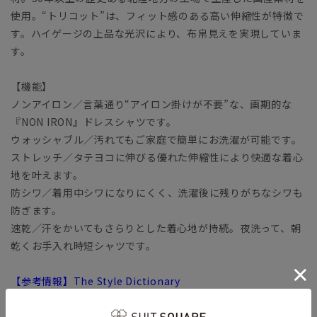
使用。“トリコット”は、フィット感のある高い伸縮性が特徴で
す。ハイゲージの上品な光沢により、布帛見えを実現していま
す。
【機能】
ノンアイロン／言葉通り“アイロン掛けが不要”な、画期的な
『NON IRON』ドレスシャツです。
ウォッシャブル／汚れてもご家庭で簡単にお洗濯が可能です。
ストレッチ／タテヨコに伸びる優れた伸縮性により快適な着心
地を叶えます。
防シワ／着用中シワになりにくく、洗濯後に残りがちなシワも
防ぎます。
速乾／汗をかいてもさらりとした着心地が持続。夜洗って、朝
乾くお手入れ時短シャツです。
【参考情報】The Style Dictionary
◆クールビズシャツの決定版！シャツ選びで押さえるべきポイ
ントを徹底解説