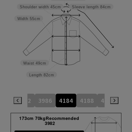
Shoulder width
45cm
Sleeve length
84cm
Width
55cm
Waist
49cm
Length
82cm
784
3982
3986
4184
4188
4386
45
173cm 70kgRecommended
3982