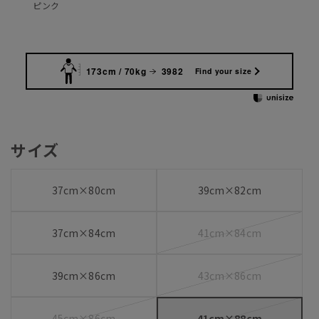
ピンク
173cm / 70kg
3982
Find your size
サイズ
37cm×80cm
39cm×82cm
37cm×84cm
41cm×84cm
39cm×86cm
43cm×86cm
45cm×86cm
41cm×88cm