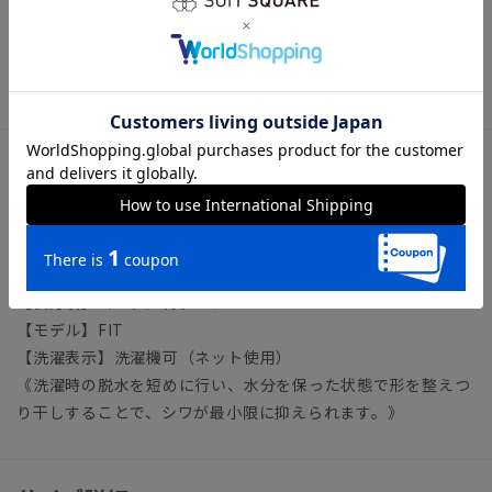
ビジネス ワイシャツ タイト スリム ノーアイロン ノン
アイロン イージーケア 形態安定
アイテム詳細
【襟】ボタンダウン
【袖】長袖／カフリンクス使用可・袖口調節可
【前身頃】胸ポケット／フレンチフロント
【後身頃】ヨーク／背ダーツ
【モデル】FIT
【洗濯表示】洗濯機可（ネット使用）
《洗濯時の脱水を短めに行い、水分を保った状態で形を整えつ
り干しすることで、シワが最小限に抑えられます。》