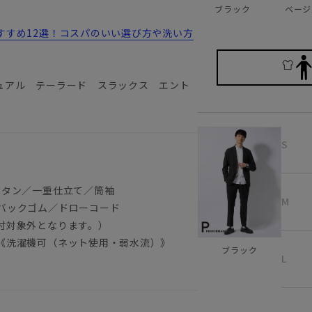
ベージ
ブラック
すすめ12選！コスパのいい選び方や洗い方
ュアル テーラード スラックス エント
S
ボタン／一重仕立て／筒袖
M
バックゴム／ドローコード
付対象外となります。）
《洗濯機可（ネット使用・弱水流）》
ブラック
L