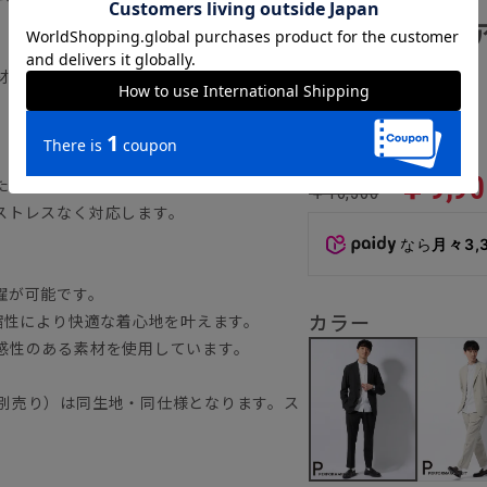
ンツセット
上げ済み
材で水通りの良さと衣類の保護を両立しま
4.2
（5）
￥9,90
た目でありながら肌触りは滑らかな質感で
￥16,500
ストレスなく対応します。
なら
月々3,
濯が可能です。
カラー
縮性により快適な着心地を叶えます。
感性のある素材を使用しています。
別売り）は同生地・同仕様となります。ス