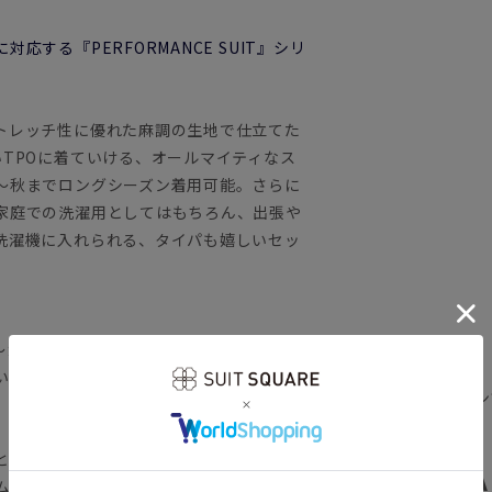
する『PERFORMANCE SUIT』シリ
トレッチ性に優れた麻調の生地で仕立てた
TPOに着ていける、オールマイティなス
～秋までロングシーズン着用可能。さらに
家庭での洗濯用としてはもちろん、出張や
洗濯機に入れられる、タイパも嬉しいセッ
～カジュアルまで着回しやすいデザイン。
い一重仕立てによる快適な着心地が実感で
春夏／ジャケット＆パン
1652063-ZA
とで、程よい抜け感とスマートさを両立し
PERFORM
ム仕様&内側のドローコードでウエスト調