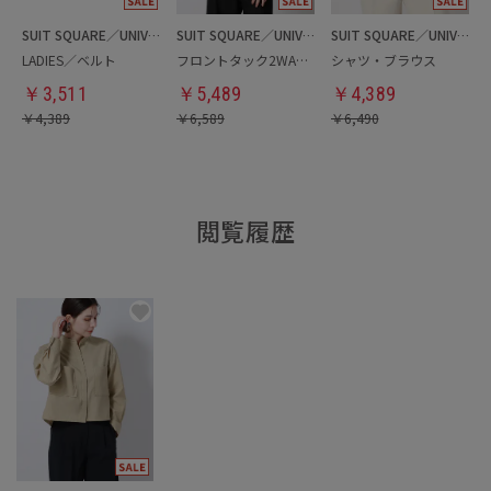
SUIT SQUARE／UNIVERSAL LANGUAGE／WHITE
SUIT SQUARE／UNIVERSAL LANGUAGE／WHITE
SUIT SQUARE／UNIVERSAL LANGUAGE／WHITE
LADIES／ベルト
フロントタック2WAYブラウス
シャツ・ブラウス
￥
3,511
￥
5,489
￥
4,389
￥
4,389
￥
6,589
￥
6,490
閲覧履歴