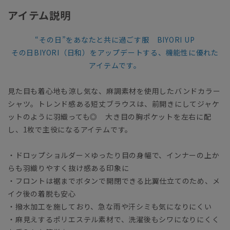
アイテム説明
“その日”をあなたと共に過ごす服 BIYORI UP
その日BIYORI（日和）をアップデートする、機能性に優れた
アイテムです。
見た目も着心地も涼し気な、麻調素材を使用したバンドカラー
シャツ。トレンド感ある短丈ブラウスは、前開きにしてジャケ
ットのように羽織っても◎ 大き目の胸ポケットを左右に配
し、1枚で主役になるアイテムです。
・ドロップショルダー×ゆったり目の身幅で、インナーの上か
らも羽織りやすく抜け感ある印象に
・フロントは裾までボタンで開閉できる比翼仕立てのため、メ
イク後の着脱も安心
・撥水加工を施しており、急な雨や汗シミも気になりにくい
・麻見えするポリエステル素材で、洗濯後もシワになりにくく