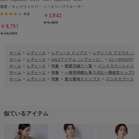
春夏／タックワイドパンツ
ノースリーブクルーネックリブニット
4.0
￥3,842
￥5,489
￥8,791
￥10,989
ホーム
>
レディース
>
レディース トップス
>
レディース ブラウス・カ
ホーム
>
レディース
>
SALEアイテム（レディース）
>
21～40%OFF
>
ホーム
>
レディース
>
特集
>
薄軽羽織り一覧
>
バンドカラーシャツ／長
ホーム
>
レディース
>
特集
>
～梅雨時期も乗り切る～機能性トップス
ホーム
>
レディース
>
特集
>
夏の着映えトップス
>
バンドカラーシャツ