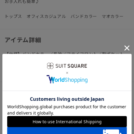
お手入れも簡単♪
トップス オフィスカジュアル バンドカラー マオカラー
アイテム詳細
【仕様】バンドカラー／長袖／フライフロント／胸ポケット
×2
【洗濯表示】洗濯機可（ネット使用・弱水流）
サイズ詳細
モデル：163cm B80cm W60cm H88cm
着用サイズ：38
【38】着丈52.5cm バスト114.0cm 肩幅54.0cm 袖丈