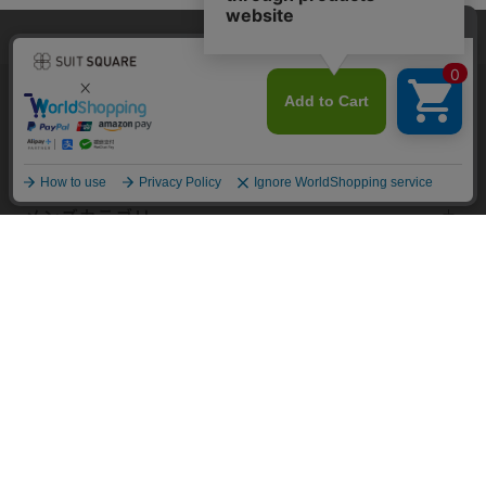
当サイトでは利用体験の向上およびコンテンツの最適な提供、トラフィ
ックの分析を目的としてCookieを使用しています。サイトの閲覧を継続
された場合、Cookieの利用に同意したものといたします。詳細について
MENS TOP
WOMEN TOP
は
プライバシーポリシー
をご確認ください。
同意して閉じる
メンズカテゴリ
レディースカテゴリ
コンテンツ
規約・ヘルプ