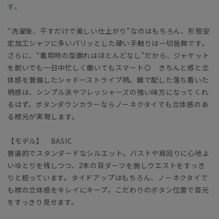
す。
“洗濯後、干すだけで美しい仕上がり”なのはもちろん、形態安
定加工シャツに多いパリッとした硬い手触りは一切皆無です。
さらに、“着用時の型崩れはほとんどなし”だから、ジャケット
を脱いでも一日中忙しく働いてもスマート◎ きちんと感と立
体感を兼備したシャドーストライプ柄。織で配した落ち着いた
柄感は、シンプル派やフレッシャーズの強い味方になってくれ
るはず。ボタンダウンカラーならノーネクタイでも立体感のあ
る襟元が実現します。
【モデル】 BASIC
普遍的でスタンダードなシルエット。バストや肩回りに心地よ
いゆとりを残しつつ、2本の背ダーツを施しウエストをすっき
りと絞っています。タイドアップはもちろん、ノーネクタイで
も襟の立体感をキレイにキープ。こだわりのボタン位置で首元
をすっきり見せます。