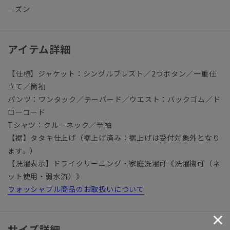
ーズン
アイテム詳細
【仕様】ジャケット：シングルブレスト／2つボタン／一重仕
立て／筒袖
パンツ：ワンタック／テーパード／ウエスト：バックゴム／ド
ローコード
Tシャツ：クルーネック／半袖
【裾】タタキ仕上げ（裾上げ済み：裾上げは受付対象外となり
ます。）
【洗濯表示】ドライクリーニング・家庭洗濯可《洗濯機可（ネ
ット使用・弱水流）》
ウォッシャブル商品のお取扱いについて
サイズ詳細