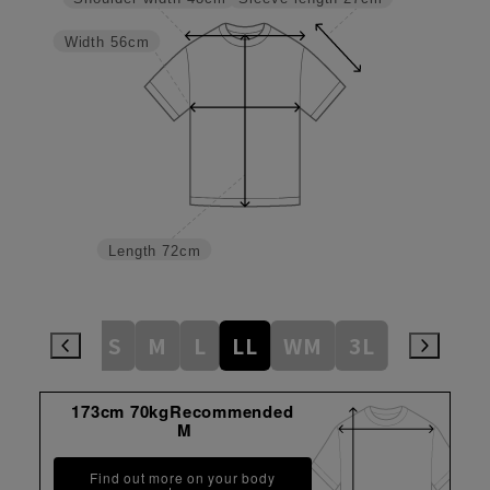
Width
56cm
Length
72cm
S
M
L
LL
WM
3L
WL
WL
173cm 70kgRecommended
M
Find out more on your body