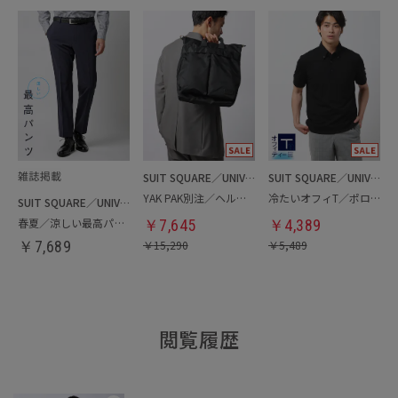
SUIT SQUARE／UNIVERSAL LANGUAGE
SUIT SQUARE／UNIVERSAL LANGUAGE
YAK PAK別注／ヘルメットバッグ
冷たいオフィT／ポロシャツ
SUIT SQUARE／UNIVERSAL LANGUAGE
春夏／涼しい最高パンツ
￥
7,645
￥
4,389
￥
7,689
￥
15,290
￥
5,489
閲覧履歴