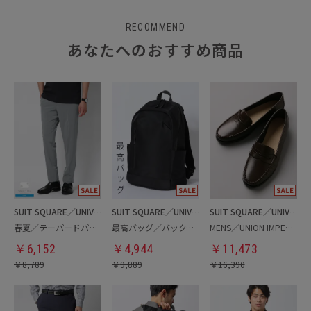
RECOMMEND
あなたへのおすすめ商品
SUIT SQUARE／UNIVERSAL LANGUAGE
SUIT SQUARE／UNIVERSAL LANGUAGE
SUIT SQUARE／UNIVERSAL LANGUAGE
春夏／テーパードパンツ
最高バッグ／バックパック
MENS／UNION IMPERIAL監修／コインローファー
￥
6,152
￥
4,944
￥
11,473
￥
8,789
￥
9,889
￥
16,390