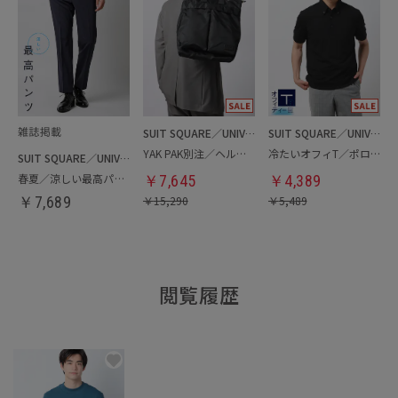
SUIT SQUARE／UNIVERSAL LANGUAGE
SUIT SQUARE／UNIVERSAL LANGUAGE
YAK PAK別注／ヘルメットバッグ
冷たいオフィT／ポロシャツ
SUIT SQUARE／UNIVERSAL LANGUAGE
春夏／涼しい最高パンツ
￥
7,645
￥
4,389
￥
7,689
￥
15,290
￥
5,489
閲覧履歴