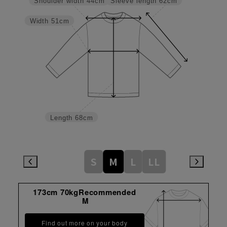
Sleeve length
62cm
Shoulder width
44cm
Width
51cm
Length
68cm
S
M
L
LL
173cm 70kgRecommended
M
Find out more on your body