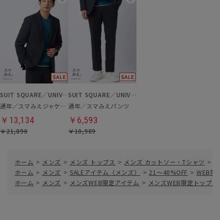
SUIT SQUARE／UNIVERSAL LANGUAGE
SUIT SQUARE／UNIVERSAL LANGUAGE
通年／スマみえジャケット
通年／スマみえパンツ
￥13,134
￥6,593
￥21,890
￥10,989
ホーム
>
メンズ
>
メンズ トップス
>
メンズ カットソー・Tシャツ
>
W
ホーム
>
メンズ
>
SALEアイテム（メンズ）
>
21～40%OFF
>
WEB
ホーム
>
メンズ
>
メンズWEB限定アイテム
>
メンズWEB限定トップス