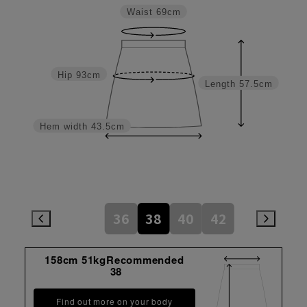
Waist
69cm
Hip
93cm
Length
57.5cm
Hem width
43.5cm
36
38
40
42
158cm 51kgRecommended
38
Find out more on your body