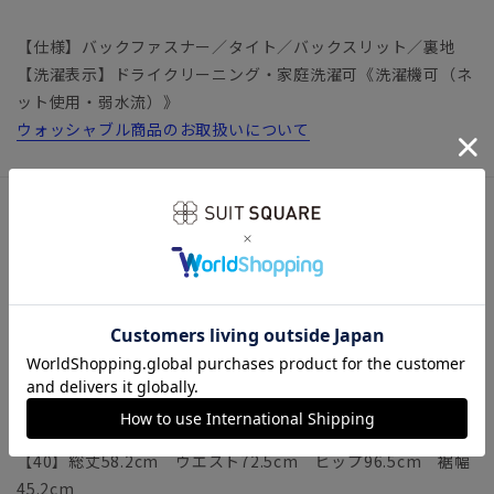
【仕様】バックファスナー／タイト／バックスリット／裏地
【洗濯表示】ドライクリーニング・家庭洗濯可《洗濯機可（ネ
ット使用・弱水流）》
ウォッシャブル商品のお取扱いについて
サイズ詳細
モデル：163cm B80cm W58cm H87cm
着用サイズ：38
【36】総丈56.8cm ウエスト66.0cm ヒップ90.0cm 裾幅
42.0cm
【38】総丈57.5cm ウエスト69.0cm ヒップ93.0cm 裾幅
43.5cm
【40】総丈58.2cm ウエスト72.5cm ヒップ96.5cm 裾幅
45.2cm