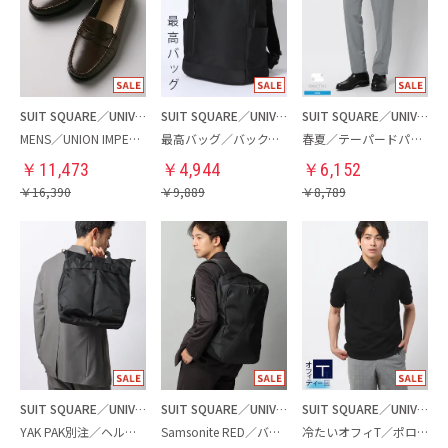
SUIT SQUARE／UNIVERSAL LANGUAGE
SUIT SQUARE／UNIVERSAL LANGUAGE
SUIT SQUARE／UNIVERSAL LANGUAGE
MENS／UNION IMPERIAL監修／コインローファー
最高バッグ／バックパック
春夏／テーパードパンツ
￥
11,473
￥
4,944
￥
6,152
￥
16,390
￥
9,889
￥
8,789
SUIT SQUARE／UNIVERSAL LANGUAGE
SUIT SQUARE／UNIVERSAL LANGUAGE
SUIT SQUARE／UNIVERSAL LANGUAGE
YAK PAK別注／ヘルメットバッグ
Samsonite RED／バックパック
冷たいオフィT／ポロシャツ