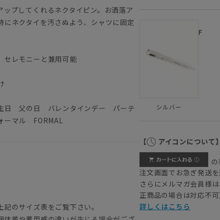
アップしてくれるネクタイピン。お洒落ア
時にネクタイを汚さぬよう、シャツに固定
F
、セレモニーと兼用可能
け
シルバー
生日 父の日 バレンタインデー パーテ
ーマル FORMAL
【
アイコンについて
の
注文画面でお急ぎ発送を
さらにメルマガ会員様は
正商品の場合は対応不可
詳しくはこちら
上記のサイズ表をご覧下さい。
個体差や着用感の違いが生じる場合がござ