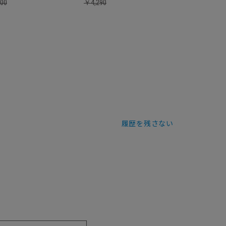
300
￥
4,290
履歴を残さない