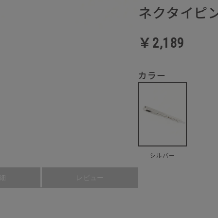
ネクタイピ
￥2,189
カラー
シルバー
細
レビュー