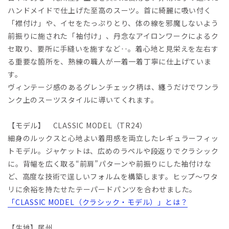
ハンドメイドで仕上げた至高のスーツ。首に綺麗に吸い付く
「襟付け」や、イセをたっぷりとり、体の線を邪魔しないよう
前振りに施された「袖付け」、丹念なアイロンワークによるク
セ取り、要所に手縫いを施すなど‥。着心地と見栄えを左右す
る重要な箇所を、熟練の職人が一着一着丁寧に仕上げていま
す。
ヴィンテージ感のあるグレンチェック柄は、纏うだけでワンラ
ンク上のスーツスタイルに導いてくれます。
【モデル】 CLASSIC MODEL（TR24）
細身のルックスと心地よい着用感を両立したレギュラーフィッ
トモデル。ジャケットは、広めのラペルや段返りでクラシック
に。背幅を広く取る“前肩”パターンや前振りにした袖付けな
ど、高度な技術で逞しいフォルムを構築します。ヒップ～ワタ
リに余裕を持たせたテーパードパンツを合わせました。
「CLASSIC MODEL（クラシック・モデル）」とは？
【生地】尾州