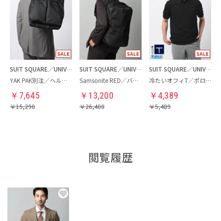
SUIT SQUARE／UNIVERSAL LANGUAGE
SUIT SQUARE／UNIVERSAL LANGUAGE
SUIT SQUARE／UNIVERSAL LANGUAGE
YAK PAK別注／ヘルメットバッグ
Samsonite RED／バックパック
冷たいオフィT／ポロシャツ
￥
7,645
￥
13,200
￥
4,389
￥
15,290
￥
26,400
￥
5,489
閲覧履歴