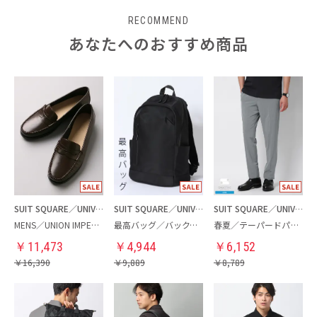
RECOMMEND
あなたへのおすすめ商品
SUIT SQUARE／UNIVERSAL LANGUAGE
SUIT SQUARE／UNIVERSAL LANGUAGE
SUIT SQUARE／UNIVERSAL LANGUAGE
MENS／UNION IMPERIAL監修／コインローファー
最高バッグ／バックパック
春夏／テーパードパンツ
￥
11,473
￥
4,944
￥
6,152
￥
16,390
￥
9,889
￥
8,789