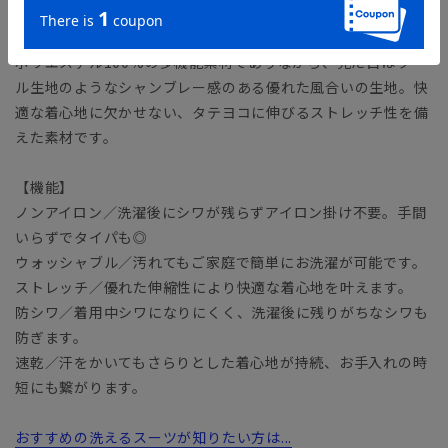
【生地】
ポリエステル100%の多機能素材でありながら、見た目はウー
ル生地のようなシャンブレー感のある優れた風合いの生地。快
適な着心地に欠かせない、タテヨコに伸びるストレッチ性を備
えた素材です。
【機能】
ノンアイロン／洗濯後にシワが残らずアイロン掛け不要。手間
いらずでタイパも◎
ウォッシャブル／汚れてもご家庭で簡単にお洗濯が可能です。
ストレッチ／優れた伸縮性により快適な着心地を叶えます。
防シワ／着用中シワになりにくく、洗濯後に残りがちなシワも
防ぎます。
速乾／汗をかいてもさらりとした着心地が持続、お手入れの時
短にも繋がります。
おすすめの洗えるスーツが知りたい方は...