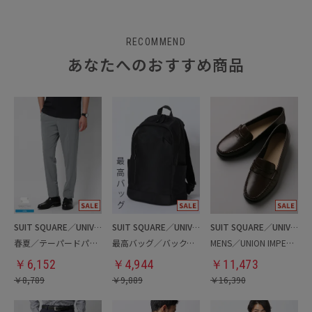
RECOMMEND
あなたへのおすすめ商品
SUIT SQUARE／UNIVERSAL LANGUAGE
SUIT SQUARE／UNIVERSAL LANGUAGE
SUIT SQUARE／UNIVERSAL LANGUAGE
春夏／テーパードパンツ
最高バッグ／バックパック
MENS／UNION IMPERIAL監修／コインローファー
￥
6,152
￥
4,944
￥
11,473
￥
8,789
￥
9,889
￥
16,390