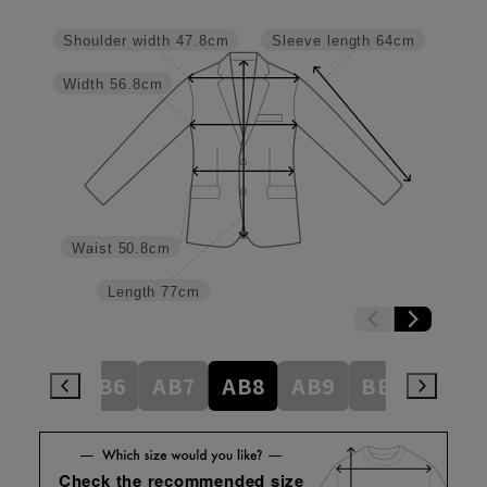
Shoulder width
47.8cm
Sleeve length
64cm
Width
56.8cm
Waist
50.8cm
Length
77cm
AB5
AB6
AB7
AB8
AB9
BE3
BE4
Check the recommended size