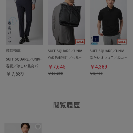
SUIT SQUARE／UNIVERSAL LANGUAGE
SUIT SQUARE／UNIVERSAL LANGUAGE
YAK PAK別注／ヘルメットバッグ
冷たいオフィT／ポロシャツ
SUIT SQUARE／UNIVERSAL LANGUAGE
春夏／涼しい最高パンツ
￥
7,645
￥
4,389
￥
7,689
￥
15,290
￥
5,489
閲覧履歴