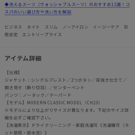
◆洗えるスーツ（ウォッシャブルスーツ）のおすすめ12選！コ
スパのいい選び方や洗い方を解説
ビジネス タイト スリム ノーアイロン イージーケア 形
態安定 エントリープライス
アイテム詳細
【仕様】
ジャケット：シングルブレスト／2つボタン／背抜き仕立て／
開き見せ（飾り切羽）／センターベント
パンツ：ノータック／テーパード
【モデル】MODERN CLASSIC MODEL（CH23）
※モデルにより仕上がりサイズが異なります。下記のサイズ詳
細を必ずご確認下さい。
【洗濯表示】ドライクリーニング・家庭洗濯可《洗濯機可（ネ
ット使用・弱水流）》