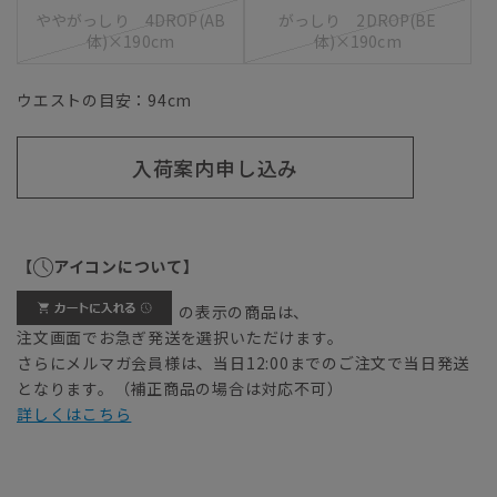
ややがっしり 4DROP(AB
がっしり 2DROP(BE
体)×190cm
体)×190cm
ウエストの目安：
94
cm
入荷案内申し込み
【
アイコンについて】
の表示の商品は、
注文画面でお急ぎ発送を選択いただけます。
さらにメルマガ会員様は、当日12:00までのご注文で当日発送
となります。（補正商品の場合は対応不可）
詳しくはこちら