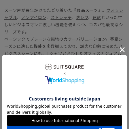
スーツ屋が長年かけてたどり着いた『最高スーツ』。
ウォッシ
ャブル
、
ノンアイロン
、
ストレッチ
、
防シワ
、
速乾
といった忙
しいビジネスマンに欲しい機能を備えつつ、コスパも最高なシ
リーズです。
ベーシックでプレーンな無地のカラーバリエーション。春夏シ
ーズンに適した機能を多数揃えており、誠実な印象に決めたい
ビジネスシーンにも、Tシャツと合わせたオフィスカジュアル
スタイルにも様々な着用シーンで活躍してくれます。
【モデル】 MODERN CLASSIC MODEL（CH23）
人気のCH22をベースに、センターベントへの変更、ディテー
ルを簡略化したオールマイティなモデル。コンパクトフォルム
のジャケットに、シャープなテーパードパンツをセットしたタ
イトフィットモデル。立体的なフォルムを形成しながらも、ミ
ニマルな副資材使いによる軽快な着用感が特徴です。
「MODERN CLASSIC MODEL（モダンクラシック・モデ
ル）」とは？