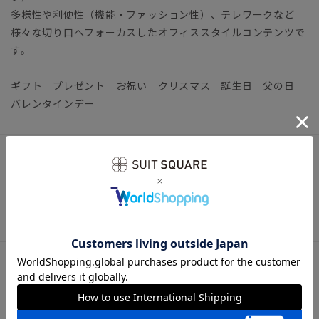
多様性や利便性（機能・ファッション性）、テレワークなど
様々な切り口へフォーカスしたオフィススタイルコンテンツで
す。
ギフト プレゼント お祝い クリスマス 誕生日 父の日
バレンタインデー
アイテム詳細
【洗濯表示】洗濯機可（お洗濯の際は、中性洗剤を使用しネッ
トに入れてください。）
サイズ詳細
全長143.0cm 大剣幅7.5cm