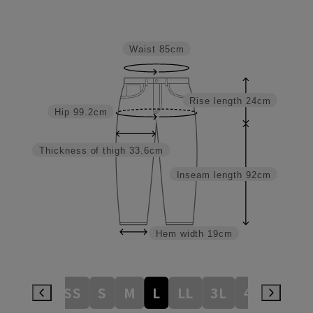
Waist
85cm
Rise length
24cm
Hip
99.2cm
Thickness of thigh
33.6cm
Inseam length
92cm
Hem width
19cm
3S
SS
S
M
L
LL
3L
4L
5L