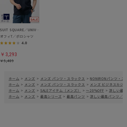
SUIT SQUARE／UNIVERSAL LANGUAGE
オフィT／ポロシャツ
4.0
￥3,293
￥5,489
ホーム
>
メンズ
>
メンズ パンツ・スラックス
>
NONIRONパンツ・
ホーム
>
メンズ
>
メンズ パンツ・スラックス
>
メンズ ビジネスカジ
ホーム
>
メンズ
>
SALEアイテム（メンズ）
>
～20%OFF
>
涼しい最高
ホーム
>
メンズ
>
最高シリーズ
>
最高パンツ
>
涼しい最高パンツ／テー