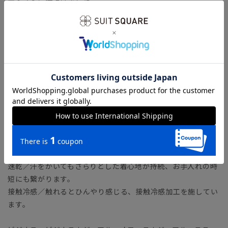
テイストに仕上げました。
【生地】
一見ウール見えする、マルチな機能性のポリエステル素材。平
織で通気性がよいため、夏にも快適に着用いただけます。
【機能】
ノンアイロン／アイロン掛け不要で、パンツのクリースライン
（折り目）を保持します。
ウォッシャブル／汚れてもご家庭で簡単にお洗濯が可能です。
ストレッチ／優れた伸縮性により快適な着心地を叶えます。
防シワ／着用中シワになりにくく、洗濯後に残りがちなシワも
防ぎます。
速乾／汗をかいてもさらりとした着心地が持続、お手入れの時
短にも繋がります。
接触冷感／触れるとひんやり感じる、接触冷感加工を施してい
ます。