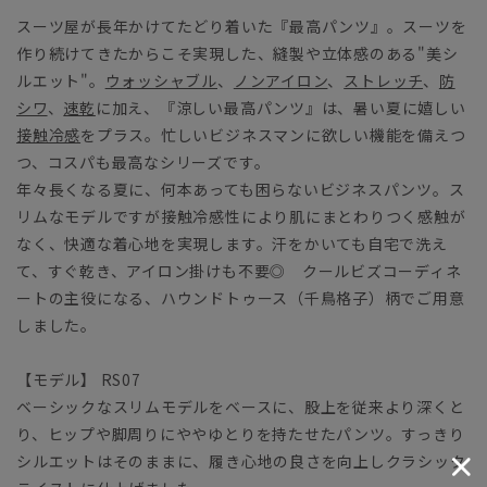
スーツ屋が長年かけてたどり着いた『最高パンツ』。スーツを
作り続けてきたからこそ実現した、縫製や立体感のある"美シ
ルエット"。
ウォッシャブル
、
ノンアイロン
、
ストレッチ
、
防
シワ
、
速乾
に加え、『涼しい最高パンツ』は、暑い夏に嬉しい
接触冷感
をプラス。忙しいビジネスマンに欲しい機能を備えつ
つ、コスパも最高なシリーズです。
年々長くなる夏に、何本あっても困らないビジネスパンツ。ス
リムなモデルですが接触冷感性により肌にまとわりつく感触が
なく、快適な着心地を実現します。汗をかいても自宅で洗え
て、すぐ乾き、アイロン掛けも不要◎ クールビズコーディネ
ートの主役になる、ハウンドトゥース（千鳥格子）柄でご用意
しました。
【モデル】 RS07
ベーシックなスリムモデルをベースに、股上を従来より深くと
り、ヒップや脚周りにややゆとりを持たせたパンツ。すっきり
シルエットはそのままに、履き心地の良さを向上しクラシック