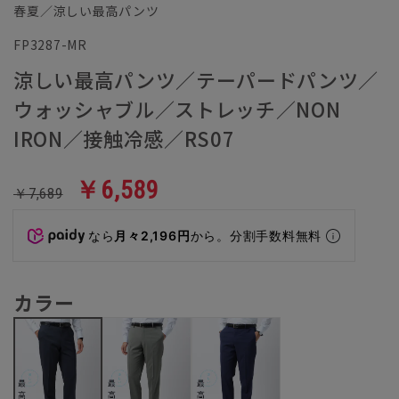
春夏／涼しい最高パンツ
FP3287-MR
涼しい最高パンツ／テーパードパンツ／
ウォッシャブル／ストレッチ／NON
IRON／接触冷感／RS07
￥6,589
￥7,689
なら
月々2,196円
から。分割手数料無料
カラー