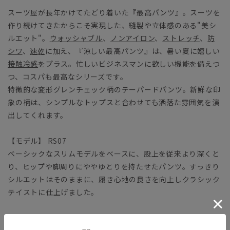
スーツ屋が長年かけてたどり着いた『最高パンツ』。スーツを
作り続けてきたからこそ実現した、縫製や立体感のある"美シ
ルエット"。
ウォッシャブル
、
ノンアイロン
、
ストレッチ
、
防
シワ
、
速乾
に加え、『涼しい最高パンツ』は、暑い夏に嬉しい
接触冷感
をプラス。忙しいビジネスマンに欲しい機能を備えつ
つ、コスパも最高なシリーズです。
特徴的な変形グレンチェック柄のテーパードパンツ。新鮮な印
象の柄は、シンプルなトップスと合わせても洒落た雰囲気を演
出してくれます。
【モデル】 RS07
ベーシックなスリムモデルをベースに、股上を従来より深くと
り、ヒップや脚周りにややゆとりを持たせたパンツ。すっきり
シルエットはそのままに、履き心地の良さを向上しクラシック
テイストに仕上げました。
【生地】