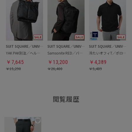
SUIT SQUARE／UNIVERSAL LANGUAGE
SUIT SQUARE／UNIVERSAL LANGUAGE
SUIT SQUARE／UNIVERSAL LANGUAGE
YAK PAK別注／ヘルメットバッグ
Samsonite RED／バックパック
冷たいオフィT／ポロシャツ
￥
7,645
￥
13,200
￥
4,389
￥
15,290
￥
26,400
￥
5,489
閲覧履歴