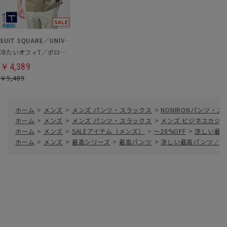
SUIT SQUARE／UNIVERSAL LANGUAGE
冷たいオフィT／ポロシャツ
￥4,389
￥5,489
ホーム
>
メンズ
>
メンズ パンツ・スラックス
>
NONIRONパンツ・
ホーム
>
メンズ
>
メンズ パンツ・スラックス
>
メンズ ビジネスカジ
ホーム
>
メンズ
>
SALEアイテム（メンズ）
>
～20%OFF
>
涼しい最高
ホーム
>
メンズ
>
最高シリーズ
>
最高パンツ
>
涼しい最高パンツ／テー