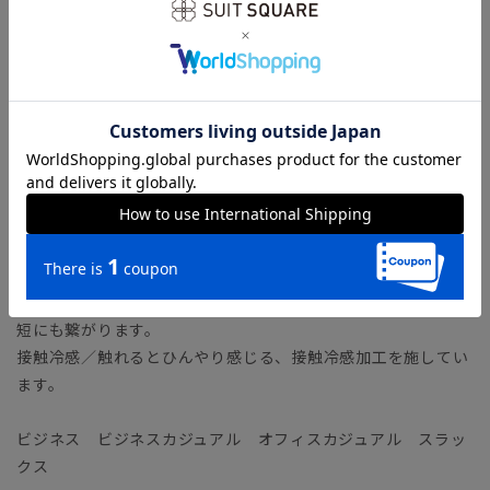
一見ウールのような見た目のポリエステル素材。通気性の良い
平織で涼しく、ポリエステル由来のマルチな機能性で蒸し暑い
夏を快適に過ごせるファブリックです。
【機能】
ノンアイロン／アイロン掛け不要で、パンツのクリースライン
（折り目）を保持します。
ウォッシャブル／汚れてもご家庭で簡単にお洗濯が可能です。
ストレッチ／優れた伸縮性により快適な着心地を叶えます。
防シワ／着用中シワになりにくく、洗濯後に残りがちなシワも
防ぎます。
速乾／汗をかいてもさらりとした着心地が持続、お手入れの時
短にも繋がります。
接触冷感／触れるとひんやり感じる、接触冷感加工を施してい
ます。
ビジネス ビジネスカジュアル オフィスカジュアル スラッ
クス