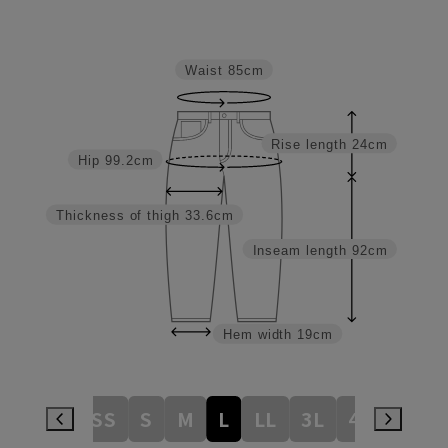
Waist
85cm
Rise length
24cm
Hip
99.2cm
Thickness of thigh
33.6cm
Inseam length
92cm
Hem width
19cm
3S
SS
S
M
L
LL
3L
4L
5L