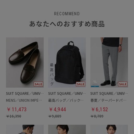
RECOMMEND
あなたへのおすすめ商品
SUIT SQUARE／UNIVERSAL LANGUAGE
SUIT SQUARE／UNIVERSAL LANGUAGE
SUIT SQUARE／UNIVERSAL LANGUAGE
MENS／UNION IMPERIAL監修／コインローファー
最高バッグ／バックパック
春夏／テーパードパンツ
￥
11,473
￥
4,944
￥
6,152
￥
16,390
￥
9,889
￥
8,789