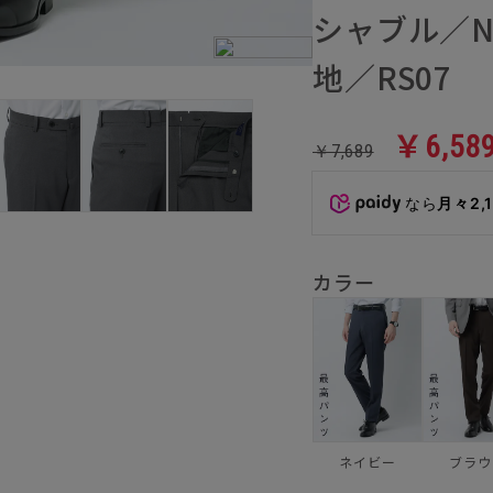
シャブル／N
地／RS07
￥6,58
￥7,689
なら
月々2,
カラー
ネイビー
ブラウ