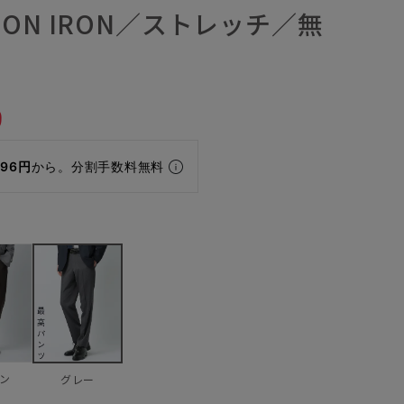
ON IRON／ストレッチ／無
9
196円
から。分割手数料無料
ン
グレー