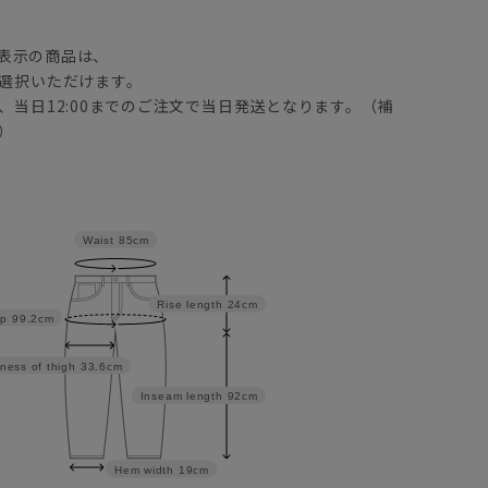
】
表示の商品は、
選択いただけます。
、当日12:00までのご注文で当日発送となります。（補
）
Waist
85cm
Rise length
24cm
ip
99.2cm
ness of thigh
33.6cm
Inseam length
92cm
Hem width
19cm