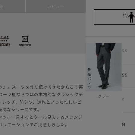
細
レビュー
3S
SS
ツ』。スーツを作り続けてきたからこそ実
。スーツ屋ならではの本格的なクラシックデ
グレー
S
トレッチ
、
防シワ
、
速乾
といった忙しいビ
最高なシリーズです。
ンツ。一見するとウール見えするメランジ
M
バリエーションでご用意しました。