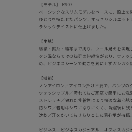
【モデル】 RS07
ベーシックなスリムモデルをベースに、股上を
ゆとりを持たせたパンツ。すっきりシルエット
ラシックテイストに仕上げました。
【生地】
紡績・撚糸・織布まで拘り、ウール見えを実現
タン混ならではの抜群の伸縮性があり、ウォッ
め、ビジネスシーンで動きを気にせずガシガシ
【機能】
ノンアイロン／アイロン掛け不要で、パンツの
ウォッシャブル／汚れてもご家庭で簡単にお洗
ストレッチ／優れた伸縮性により快適な着心地
防シワ／着用中シワになりにくく、洗濯後に残
速乾／汗をかいてもさらりとした着心地が持続
ビジネス ビジネスカジュアル オフィスカジ