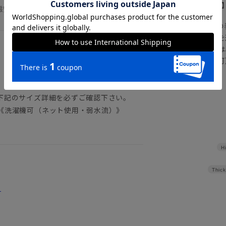
【
アイコンについて
態安定
の
注文画面でお急ぎ発送を
さらにメルマガ会員様は
正商品の場合は対応不可
詳しくはこちら
下記のサイズ詳細を必ずご確認下さい。
《洗濯機可（ネット使用・弱水流）》
H
Thick
。