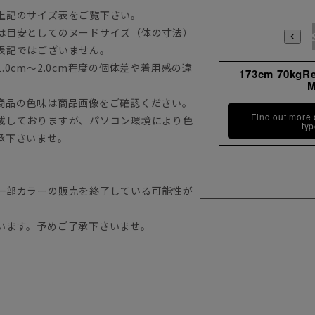
上記のサイズ表をご覧下さい。
は目安としてのヌードサイズ（体の寸法）
3S
表記ではございません。
0cm～2.0cm程度の個体差や着用感の違
173cm 70kgR
商品の色味は商品画像をご確認ください。
Find out more
載しておりますが、パソコン環境により色
ty
承下さいませ。
一部カラーの販売を終了している可能性が
います。予めご了承下さいませ。