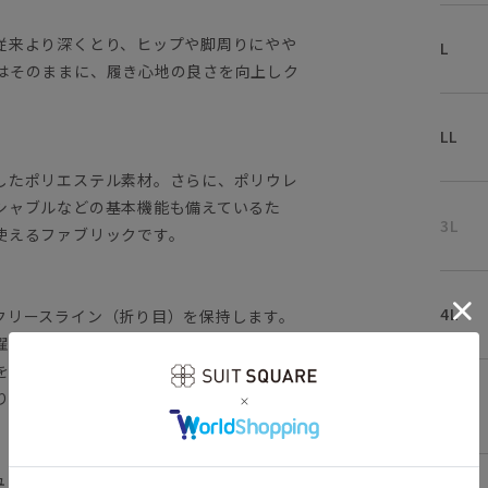
従来より深くとり、ヒップや脚周りにやや
L
はそのままに、履き心地の良さを向上しク
LL
したポリエステル素材。さらに、ポリウレ
シャブルなどの基本機能も備えているた
3L
使えるファブリックです。
4L
クリースライン（折り目）を保持します。
濯が可能です。
を叶えます。
りがちなシワも防ぎます。
5L
、お手入れの時短にも繋がります。
ュアル スラックス オールシーズン ノ