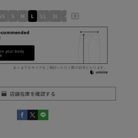
SS
S
M
L
LL
3L
4L
5L
6L
ecommended
M
 on your body
pe
あくまでもサイズをご検討いただく際の目安となります。