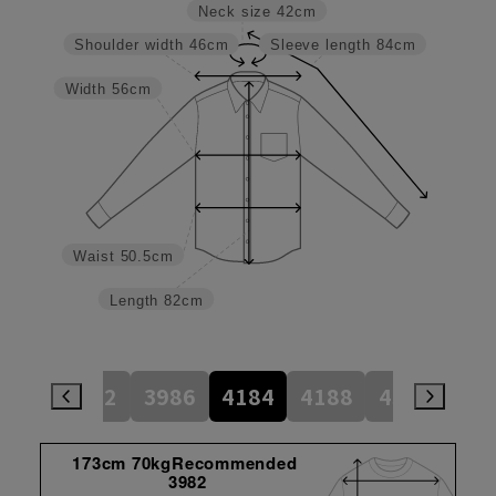
Neck size
42cm
Shoulder width
46cm
Sleeve length
84cm
Width
56cm
Waist
50.5cm
Length
82cm
784
3982
3986
4184
4188
4386
45
173cm 70kgRecommended
3982