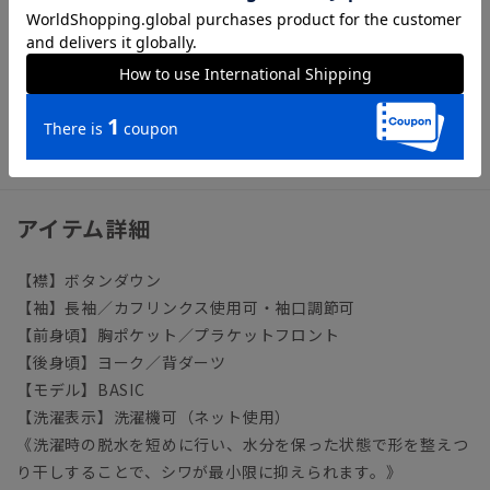
【参考情報】The Style Dictionary
◆スーツに合うワイシャツおすすめ12選｜おしゃれ＆失敗しな
いシャツの選び方
ビジネス ワイシャツ イージーケア 形態安定
アイテム詳細
【襟】ボタンダウン
【袖】長袖／カフリンクス使用可・袖口調節可
【前身頃】胸ポケット／プラケットフロント
【後身頃】ヨーク／背ダーツ
【モデル】BASIC
【洗濯表示】洗濯機可（ネット使用）
《洗濯時の脱水を短めに行い、水分を保った状態で形を整えつ
り干しすることで、シワが最小限に抑えられます。》