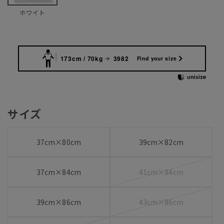
ホワイト
173cm / 70kg
3982
Find your size
サイズ
37cm×80cm
39cm×82cm
37cm×84cm
41cm×84cm
39cm×86cm
43cm×86cm