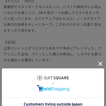
【モデル】 BASIC
普遍的でスタンダードなシルエット。バストや肩回りに心地よ
いゆとりを残しつつ、2本の背ダーツを施しウエストをすっき
りと絞っています。タイドアップはもちろん、ノーネクタイで
も襟の立体感をキレイにキープ。こだわりのボタン位置で首元
をすっきり見せます。
【生地】
上質コットンにポリエステル糸をやや多めにブレンドした、サ
ラッとした生地。パリッとした硬さを解消し、しなやか＆柔ら
かな風合いを獲得しています。
【機能】
SUPER EASY CARE（スーパーイージーケア）／お手入れ簡単
な形態安定加工により、着用時や洗濯後もシワになりにくく、
アイロン掛けが楽に行えます。
STRETCH COMFORT（ストレッチコンフォート）／自然な柔
らかさと風合い、心地良いストレッチ性を保持。