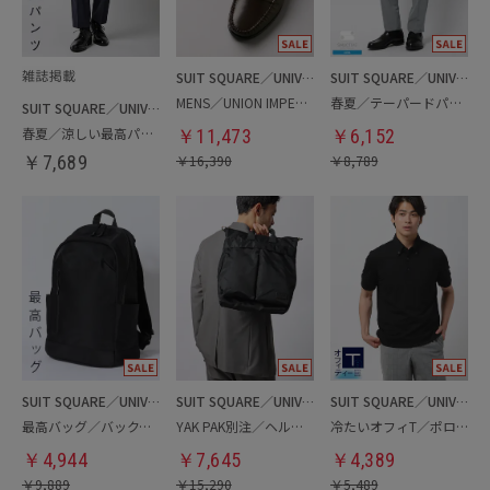
SUIT SQUARE／UNIVERSAL LANGUAGE
SUIT SQUARE／UNIVERSAL LANGUAGE
MENS／UNION IMPERIAL監修／コインローファー
春夏／テーパードパンツ
SUIT SQUARE／UNIVERSAL LANGUAGE
春夏／涼しい最高パンツ
￥
11,473
￥
6,152
￥
7,689
￥
16,390
￥
8,789
SUIT SQUARE／UNIVERSAL LANGUAGE
SUIT SQUARE／UNIVERSAL LANGUAGE
SUIT SQUARE／UNIVERSAL LANGUAGE
最高バッグ／バックパック
YAK PAK別注／ヘルメットバッグ
冷たいオフィT／ポロシャツ
￥
4,944
￥
7,645
￥
4,389
￥
9,889
￥
15,290
￥
5,489