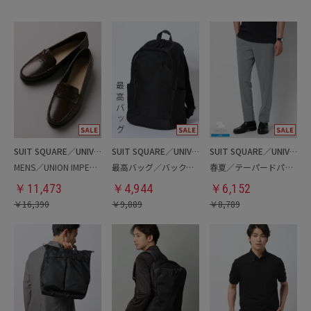
SUIT SQUARE／UNIVERSAL LANGUAGE
SUIT SQUARE／UNIVERSAL LANGUAGE
SUIT SQUARE／UNIVERSAL LANGUAGE
MENS／UNION IMPERIAL監修／コインローファー
最高バッグ／バックパック
春夏／テーパードパンツ
￥
11,473
￥
4,944
￥
6,152
￥
16,390
￥
9,889
￥
8,789