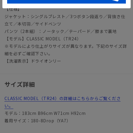
【仕様】
ジャケット：シングルブレスト／3つボタン段返り／背抜き仕
立て／本切羽／サイドベンツ
パンツ（2本組）：ノータック／テーパード／膝まで裏地
【モデル】CLASSIC MODEL（TR24）
※モデルにより仕上がりサイズが異なります。下記のサイズ詳
細を必ずご確認下さい。
【洗濯表示】ドライオンリー
サイズ詳細
CLASSIC MODEL（TR24）の詳細はこちらからご覧くださ
い。
モデル：183cm B96cm W71cm H92cm
着用サイズ：180-8Drop（YA7）