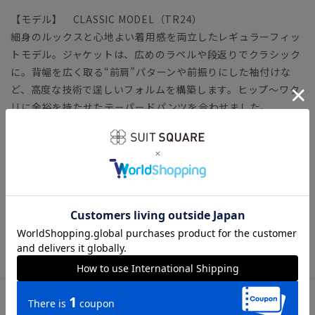
【モデル】 CLASSIC MODEL（TR24）
細身のルックスと心地よい着用感を両立したレギュラーフィッ
トモデル。ジャケットは、広めのラペルや段返りでクラシック
に。背幅を広く取る“前肩”パターンや前振りにした袖付けな
ど、高度な技術で逞しいフォルムを構築します。ヒップ～ワタ
リに余裕を持たせたテーパードパンツを合わせました。
「CLASSIC MODEL（クラシック・モデル）」とは？
【生地】
ウール100％ならではの滑らかな風合いと光沢感が特徴。オー
ルシーズン着用しやすい適度な目付と、無地とは異なる表面感
が魅力。
ビジネス スペアパンツ パンツ2本 オールシーズン
アイテム詳細