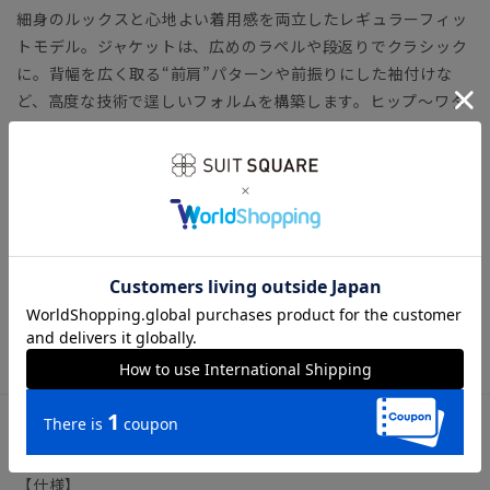
細身のルックスと心地よい着用感を両立したレギュラーフィッ
トモデル。ジャケットは、広めのラペルや段返りでクラシック
に。背幅を広く取る“前肩”パターンや前振りにした袖付けな
ど、高度な技術で逞しいフォルムを構築します。ヒップ～ワタ
リに余裕を持たせたテーパードパンツを合わせました。
「CLASSIC MODEL（クラシック・モデル）」とは？
【生地】
ウール100％ならではの滑らかな風合いと光沢感が特徴。オー
ルシーズン着用しやすい適度な目付と、無地とは異なる表面感
が魅力。
ビジネス スペアパンツ パンツ2本 オールシーズン
アイテム詳細
【仕様】