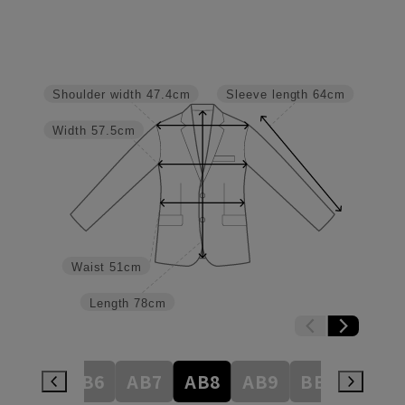
Shoulder width
47.4cm
Sleeve length
64cm
Width
57.5cm
Waist
51cm
Length
78cm
AB5
AB6
AB7
AB8
AB9
BE3
BE4