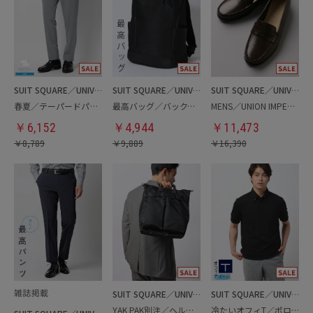
SUIT SQUARE／UNIVERSAL LANGUAGE
SUIT SQUARE／UNIVERSAL LANGUAGE
SUIT SQUARE／UNIVERSAL LANGUAGE
春夏／テーパードパンツ
最高バッグ／バックパック
MENS／UNION IMPERIAL監修／コインローファー
￥
6,152
￥
4,944
￥
11,473
￥
8,789
￥
9,889
￥
16,390
SUIT SQUARE／UNIVERSAL LANGUAGE
SUIT SQUARE／UNIVERSAL LANGUAGE
YAK PAK別注／ヘルメットバッグ
冷たいオフィT／ポロシャツ