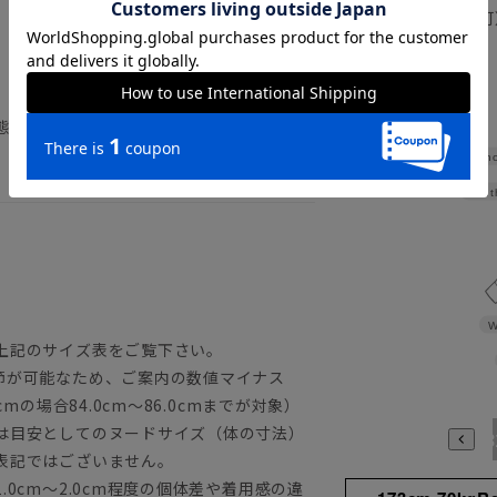
正商品の場合は対応不可
詳しくはこちら
態で形を整えつり干しすることで、シワが
Sho
Widt
W
上記のサイズ表をご覧下さい。
節が可能なため、ご案内の数値マイナス
mの場合84.0cm～86.0cmまでが対象）
は目安としてのヌードサイズ（体の寸法）
3780
3784
398
表記ではございません。
0cm～2.0cm程度の個体差や着用感の違