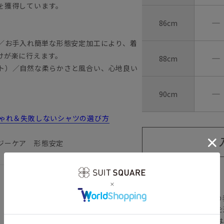
を獲得しています。
―
86cm
ケア）／お手入れ簡単な形態安定加工により、着
けが楽に行えます。
―
88cm
ォート）／自然な柔らかさと風合い、心地良い
―
90cm
しゃれ＆失敗しないシャツの選び方
ジーケア 形態安定
【
アイコンについて
の
注文画面でお急ぎ発送を
さらにメルマガ会員様は