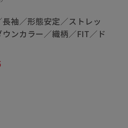
ツ
／長袖／形態安定／ストレッ
ウンカラー／織柄／FIT／ド
5