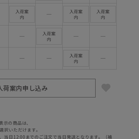
入荷案
入荷案
入荷案
―
内
内
内
入荷案
―
―
―
内
入荷案
―
―
―
内
入荷案内申し込み
】
表示の商品は、
選択いただけます。
、当日12:00までのご注文で当日発送となります。（補