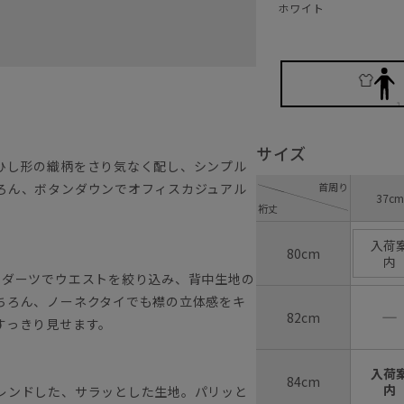
ホワイト
サイズ
ひし形の織柄をさり気なく配し、シンプル
首周り
ろん、ボタンダウンでオフィスカジュアル
37cm
裄丈
入荷
80cm
内
のダーツでウエストを絞り込み、背中生地の
ちろん、ノーネクタイでも襟の立体感をキ
―
82cm
すっきり見せます。
入荷
84cm
内
レンドした、サラッとした生地。パリッと