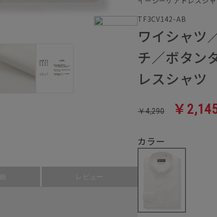
イージーケアドレスシャ
TF3CV142-AB
ワイシャツ
チ／ボタンダ
レスシャツ
￥2,14
￥4,290
カラー
細
レビュー