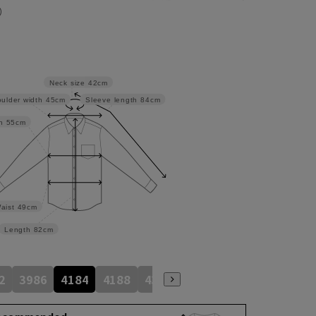
）
Neck size
42cm
ulder width
45cm
Sleeve length
84cm
h
55cm
aist
49cm
Length
82cm
2
3986
4184
4188
4386
4586
4390