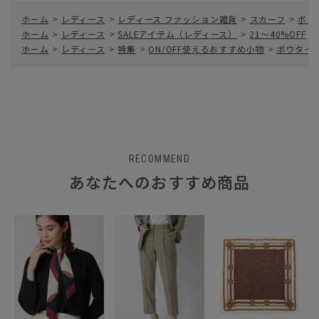
ホーム
>
レディース
>
レディース ファッション雑貨
>
スカーフ
>
ボウ
ホーム
>
レディース
>
SALEアイテム（レディース）
>
21～40%OFF
>
ホーム
>
レディース
>
特集
>
ON/OFF使えるおすすめ小物
>
ボウタイ
RECOMMEND
あなたへのおすすめ商品