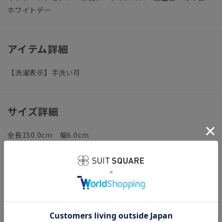
ホワイトデー
アイテム詳細
【洗濯表示】手洗い可
サイズ詳細
全長150.0cm 幅6.0cm
※商品の仕上がりサイズ（出来上がり寸法）は上記のサイズ表
をご覧下さい。
※同サイズまたは同一商品でも、生産の過程で個体差や着用感
の違いが生じる場合がございます。
※カラー名は管理用の表記となります。実際の商品の色味は商
品画像をご確認ください。