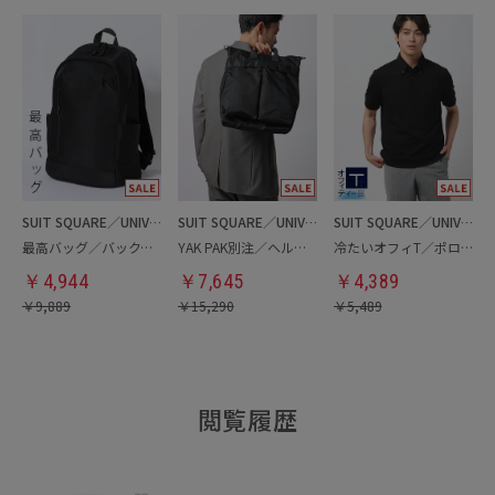
SUIT SQUARE／UNIVERSAL LANGUAGE
SUIT SQUARE／UNIVERSAL LANGUAGE
SUIT SQUARE／UNIVERSAL LANGUAGE
最高バッグ／バックパック
YAK PAK別注／ヘルメットバッグ
冷たいオフィT／ポロシャツ
￥
4,944
￥
7,645
￥
4,389
￥
9,889
￥
15,290
￥
5,489
閲覧履歴