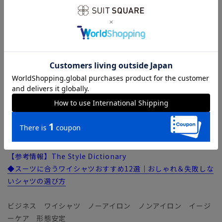
をブレンドして強度を高めています。
【機能】
NON IRON STRETCH（ノンアイロンストレッチ）／アイロン
掛け不要で、さらに高い伸縮性が加わりました。コットンのソ
フトな風合いはそのままにポリエステルをブレンドして強度も
向上。脇やアームホールなどのシワになりやすい部分に、薄い
芯地を挟み込んだ特殊な“テープ縫製”を施し補強しました。
3BLOCK（トリプルブロック）／「防シワ」「防ムレ」「防ス
トレス（ストレッチ）」の3つの機能でシャツのお悩みをトリ
プルブロック！ 忙しい毎日を快適にサポートします。
【参考情報】The Style Dictionary
◆スーツに合うワイシャツおすすめ12選｜おしゃれ＆失敗しな
いシャツの選び方
ビジネス ワイシャツ ノーアイロン ノンアイロン イージ
ーケア 形態安定