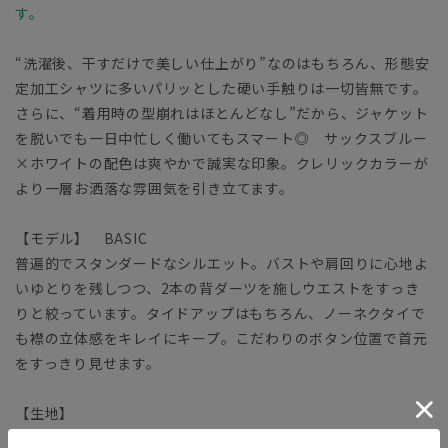
す。
“洗濯後、干すだけで美しい仕上がり”なのはもちろん、形態安
定加工シャツに多いパリッとした硬い手触りは一切皆無です。
さらに、“着用時の型崩れはほとんどなし”だから、ジャケット
を脱いでも一日中忙しく働いてもスマート◎ サックスブルー
×ホワイトの配色は爽やかで誠実な印象。クレリックカラーが
より一層お洒落な雰囲気を引き立てます。
【モデル】 BASIC
普遍的でスタンダードなシルエット。バストや肩回りに心地よ
いゆとりを残しつつ、2本の背ダーツを施しウエストをすっき
りと絞っています。タイドアップはもちろん、ノーネクタイで
も襟の立体感をキレイにキープ。こだわりのボタン位置で首元
をすっきり見せます。
【生地】
コットン本来の風合いや機能性をキープしつつ、ポリエステル