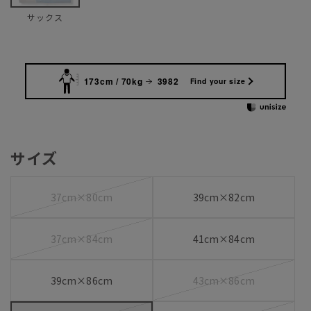
サックス
173cm / 70kg
3982
Find your size
サイズ
37cm×80cm
39cm×82cm
37cm×84cm
41cm×84cm
39cm×86cm
43cm×86cm