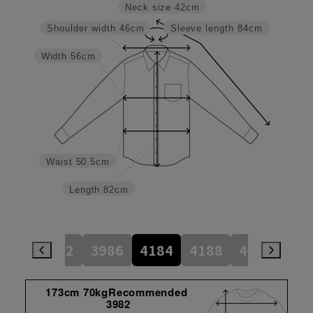
Neck size
42cm
Shoulder width
46cm
Sleeve length
84cm
Width
56cm
Waist
50.5cm
Length
82cm
784
3982
3986
4184
4188
4386
45
173cm 70kgRecommended
3982