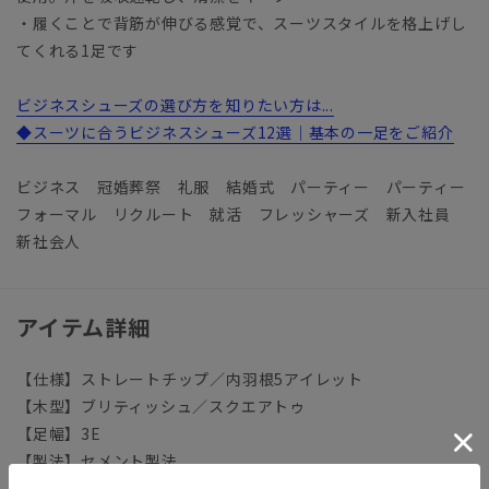
・履くことで背筋が伸びる感覚で、スーツスタイルを格上げし
てくれる1足です
ビジネスシューズの選び方を知りたい方は...
◆スーツに合うビジネスシューズ12選｜基本の一足をご紹介
ビジネス 冠婚葬祭 礼服 結婚式 パーティー パーティー
フォーマル リクルート 就活 フレッシャーズ 新入社員
新社会人
アイテム詳細
【仕様】ストレートチップ／内羽根5アイレット
【木型】ブリティッシュ／スクエアトゥ
【足幅】3E
【製法】セメント製法
【製造】革の裁断と、裁断されたパーツの縫製、また成形と底