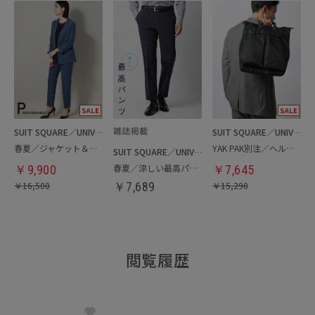
SUIT SQUARE／UNIVERSAL LANGUAGE／WHITE
SUIT SQUARE／UNIVERSAL LANGUAGE
春夏／ジャケット＆パンツセットアップ／洗濯ネット付き
YAK PAK別注／ヘルメットバッグ
SUIT SQUARE／UNIVERSAL LANGUAGE
春夏／涼しい最高パンツ
￥
9,900
￥
7,645
￥
16,500
￥
7,689
￥
15,290
閲覧履歴