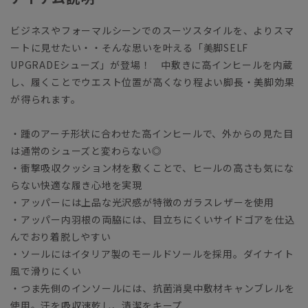
ビジネスやフォーマルシーンでのスーツスタイルを、よりスマ
ートに見せたい・・そんな思いを叶える「美脚SELF
UPGRADEシューズ」が登場！ 中敷きに高インヒールを内蔵
し、履くことでウエスト位置が高くなり程よい脚長・美脚効果
が得られます。
・踵のアーチ形状に合わせた高インヒールで、外からの見た目
は通常のシューズと変わらない◎
・衝撃吸収クッション材を敷くことで、ヒールの高さも気にな
らない快適な履き心地を実現
・アッパーには上品な光沢感が特徴のガラスレザーを使用
・アッパー内羽根の両脇には、目立ちにくいサイドゴアを仕込
んでおり着脱しやすい
・ソールにはイタリア製のモールドソールを採用。ダイナイト
風で滑りにくい
・つま先側のインソールには、抗菌消臭中敷材キャンブレルを
使用。汗を吸収速乾し、清潔をキープ