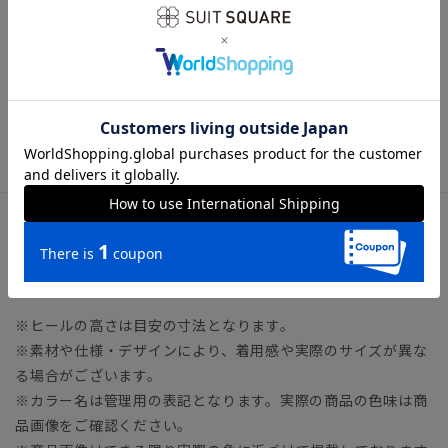
付け、仕上げまでの全工程を全て国内の工場にて製造している
MADE IN JAPANのシューズです。インナーに印字した”MADE
IN JAPAN”は、革の裁断と縫製を国内で加工した証です。
※靴内部の革は色落ちする可能性がございます。薄い色のソッ
クスはお避け下さいますようお願い致します。
サイズ詳細
ヒール3.0cm
※ヒールの高さは目安の寸法となります。
※素材や仕様・デザインにより、着用感や実際のサイズが異な
る場合がございます。
※カラー名は管理用の表記となります。実際の商品の色味は商
品画像をご確認ください。