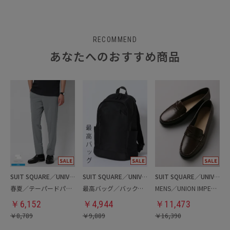
RECOMMEND
あなたへのおすすめ商品
SUIT SQUARE／UNIVERSAL LANGUAGE
SUIT SQUARE／UNIVERSAL LANGUAGE
SUIT SQUARE／UNIVERSAL LANGUAGE
春夏／テーパードパンツ
最高バッグ／バックパック
MENS／UNION IMPERIAL監修／コインローファー
￥
6,152
￥
4,944
￥
11,473
￥
8,789
￥
9,889
￥
16,390